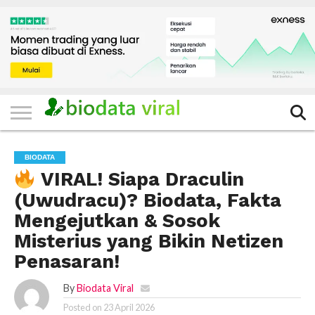
HOME
FILTER
KATEGORI
IKLAN
TERVIRAL
TRADING
KOMUNITAS
BERITA
BISNIS
LAINNYA
GRATIS
BIODATA
VIRAL! Siapa Draculin
(Uwudracu)? Biodata, Fakta
Mengejutkan & Sosok
Misterius yang Bikin Netizen
Penasaran!
By
Biodata Viral
Posted on
23 April 2026