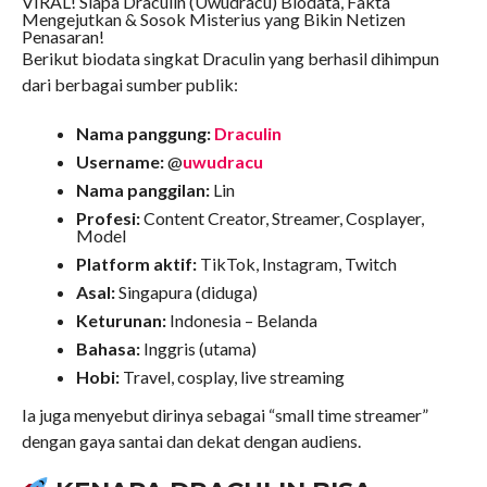
VIRAL! Siapa Draculin (Uwudracu) Biodata, Fakta
Mengejutkan & Sosok Misterius yang Bikin Netizen
Penasaran!
Berikut biodata singkat Draculin yang berhasil dihimpun
dari berbagai sumber publik:
Nama panggung:
Draculin
Username:
@
uwudracu
Nama panggilan:
Lin
Profesi:
Content Creator, Streamer, Cosplayer,
Model
Platform aktif:
TikTok, Instagram, Twitch
Asal:
Singapura (diduga)
Keturunan:
Indonesia – Belanda
Bahasa:
Inggris (utama)
Hobi:
Travel, cosplay, live streaming
Ia juga menyebut dirinya sebagai “small time streamer”
dengan gaya santai dan dekat dengan audiens.