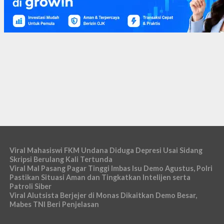
Viral Mahasiswi FKM Undana Diduga Depresi Usai Sidang
Skripsi Berulang Kali Tertunda
Viral Mal Pasang Pagar Tinggi Imbas Isu Demo Agustus, Polri
Pastikan Situasi Aman dan Tingkatkan Intelijen serta
Patroli Siber
Viral Alutsista Berjejer di Monas Dikaitkan Demo Besar,
Mabes TNI Beri Penjelasan