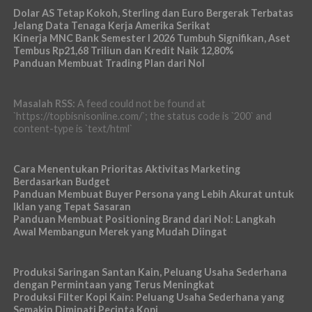
Dolar AS Tetap Kokoh, Sterling dan Euro Bergerak Terbatas
Jelang Data Tenaga Kerja Amerika Serikat
Kinerja MNC Bank Semester I 2026 Tumbuh Signifikan, Aset
Tembus Rp21,68 Triliun dan Kredit Naik 12,80%
Panduan Membuat Trading Plan dari Nol
Masalah RSS:
A feed could not be found at
`https://topbisnisonline.com/`; the status code is `200` and
content-type is `text/html`
Cara Menentukan Prioritas Aktivitas Marketing
Berdasarkan Budget
Panduan Membuat Buyer Persona yang Lebih Akurat untuk
Iklan yang Tepat Sasaran
Panduan Membuat Positioning Brand dari Nol: Langkah
Awal Membangun Merek yang Mudah Diingat
Produksi Saringan Santan Kain, Peluang Usaha Sederhana
dengan Permintaan yang Terus Meningkat
Produksi Filter Kopi Kain: Peluang Usaha Sederhana yang
Semakin Diminati Pecinta Kopi