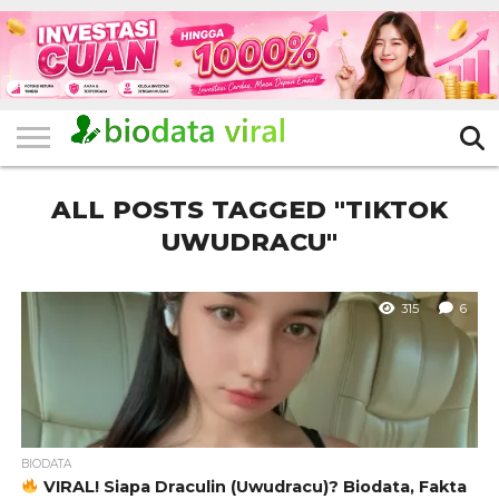
HOME
FILTER
KATEGORI
IKLAN
TERVIRAL
TRADING
KOMUNITAS
BERITA
BISNIS
LAINNYA
GRATIS
ALL POSTS TAGGED "TIKTOK
UWUDRACU"
315
6
BIODATA
VIRAL! Siapa Draculin (Uwudracu)? Biodata, Fakta