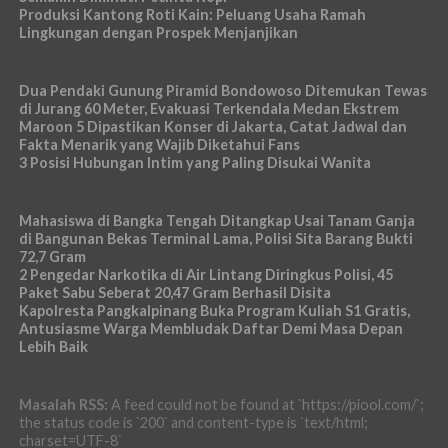
Produksi Kantong Roti Kain: Peluang Usaha Ramah
Lingkungan dengan Prospek Menjanjikan
Dua Pendaki Gunung Piramid Bondowoso Ditemukan Tewas
di Jurang 60 Meter, Evakuasi Terkendala Medan Ekstrem
Maroon 5 Dipastikan Konser di Jakarta, Catat Jadwal dan
Fakta Menarik yang Wajib Diketahui Fans
3 Posisi Hubungan Intim yang Paling Disukai Wanita
Mahasiswa di Bangka Tengah Ditangkap Usai Tanam Ganja
di Bangunan Bekas Terminal Lama, Polisi Sita Barang Bukti
72,7 Gram
2 Pengedar Narkotika di Air Lintang Diringkus Polisi, 45
Paket Sabu Seberat 20,47 Gram Berhasil Disita
Kapolresta Pangkalpinang Buka Program Kuliah S1 Gratis,
Antusiasme Warga Membludak Daftar Demi Masa Depan
Lebih Baik
Masalah RSS:
A feed could not be found at `https://piool.com/`;
the status code is `200` and content-type is `text/html;
charset=UTF-8`