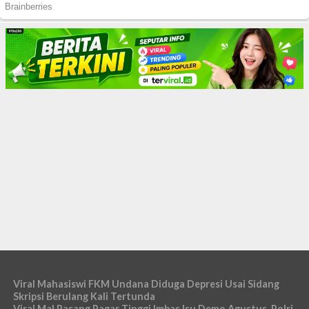
Viral Mahasiswi FKM Undana Diduga Depresi Usai Sidang
Skripsi Berulang Kali Tertunda
Viral Mal Pasang Pagar Tinggi Imbas Isu Demo Agustus, Polri