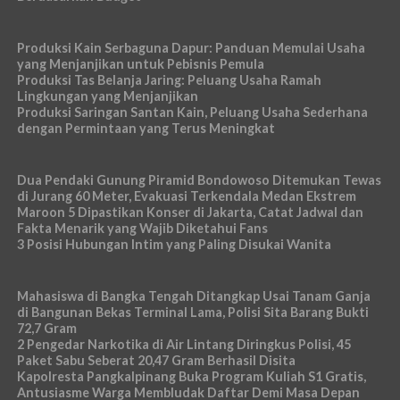
Produksi Kain Serbaguna Dapur: Panduan Memulai Usaha
yang Menjanjikan untuk Pebisnis Pemula
Produksi Tas Belanja Jaring: Peluang Usaha Ramah
Lingkungan yang Menjanjikan
Produksi Saringan Santan Kain, Peluang Usaha Sederhana
dengan Permintaan yang Terus Meningkat
Dua Pendaki Gunung Piramid Bondowoso Ditemukan Tewas
di Jurang 60 Meter, Evakuasi Terkendala Medan Ekstrem
Maroon 5 Dipastikan Konser di Jakarta, Catat Jadwal dan
Fakta Menarik yang Wajib Diketahui Fans
3 Posisi Hubungan Intim yang Paling Disukai Wanita
Mahasiswa di Bangka Tengah Ditangkap Usai Tanam Ganja
di Bangunan Bekas Terminal Lama, Polisi Sita Barang Bukti
72,7 Gram
2 Pengedar Narkotika di Air Lintang Diringkus Polisi, 45
Paket Sabu Seberat 20,47 Gram Berhasil Disita
Kapolresta Pangkalpinang Buka Program Kuliah S1 Gratis,
Antusiasme Warga Membludak Daftar Demi Masa Depan