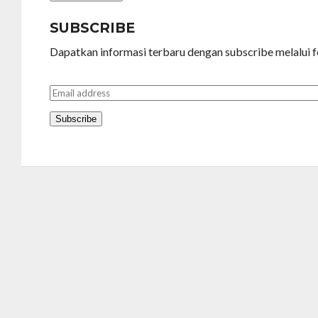
SUBSCRIBE
Dapatkan informasi terbaru dengan subscribe melalui f
E
m
a
Subscribe
i
l
*