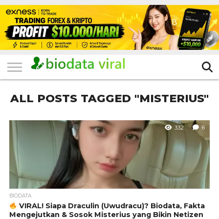
HOME
FILTER
KATEGORI
IKLAN
TERVIRAL
TRADING
KOMUNITAS
BERITA
BISNIS
LAINNYA
GRATIS
ALL POSTS TAGGED "MISTERIUS"
332
6
BIODATA
VIRAL! Siapa Draculin (Uwudracu)? Biodata, Fakta
Mengejutkan & Sosok Misterius yang Bikin Netizen