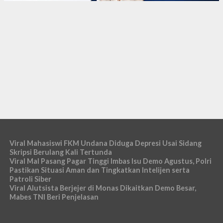
Viral Mahasiswi FKM Undana Diduga Depresi Usai Sidang
Skripsi Berulang Kali Tertunda
Viral Mal Pasang Pagar Tinggi Imbas Isu Demo Agustus, Polri
Pastikan Situasi Aman dan Tingkatkan Intelijen serta
Patroli Siber
Viral Alutsista Berjejer di Monas Dikaitkan Demo Besar,
Mabes TNI Beri Penjelasan