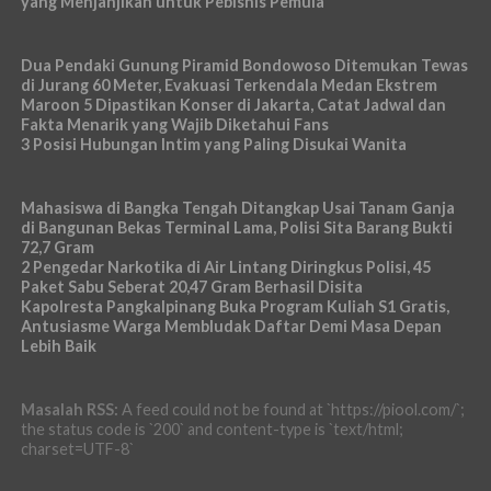
yang Menjanjikan untuk Pebisnis Pemula
Dua Pendaki Gunung Piramid Bondowoso Ditemukan Tewas
di Jurang 60 Meter, Evakuasi Terkendala Medan Ekstrem
Maroon 5 Dipastikan Konser di Jakarta, Catat Jadwal dan
Fakta Menarik yang Wajib Diketahui Fans
3 Posisi Hubungan Intim yang Paling Disukai Wanita
Mahasiswa di Bangka Tengah Ditangkap Usai Tanam Ganja
di Bangunan Bekas Terminal Lama, Polisi Sita Barang Bukti
72,7 Gram
2 Pengedar Narkotika di Air Lintang Diringkus Polisi, 45
Paket Sabu Seberat 20,47 Gram Berhasil Disita
Kapolresta Pangkalpinang Buka Program Kuliah S1 Gratis,
Antusiasme Warga Membludak Daftar Demi Masa Depan
Lebih Baik
Masalah RSS:
A feed could not be found at `https://piool.com/`;
the status code is `200` and content-type is `text/html;
charset=UTF-8`