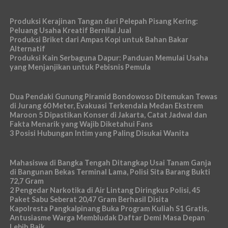
Produksi Kerajinan Tangan dari Pelepah Pisang Kering:
Peluang Usaha Kreatif Bernilai Jual
Produksi Briket dari Ampas Kopi untuk Bahan Bakar
Alternatif
Produksi Kain Serbaguna Dapur: Panduan Memulai Usaha
yang Menjanjikan untuk Pebisnis Pemula
Dua Pendaki Gunung Piramid Bondowoso Ditemukan Tewas
di Jurang 60 Meter, Evakuasi Terkendala Medan Ekstrem
Maroon 5 Dipastikan Konser di Jakarta, Catat Jadwal dan
Fakta Menarik yang Wajib Diketahui Fans
3 Posisi Hubungan Intim yang Paling Disukai Wanita
Mahasiswa di Bangka Tengah Ditangkap Usai Tanam Ganja
di Bangunan Bekas Terminal Lama, Polisi Sita Barang Bukti
72,7 Gram
2 Pengedar Narkotika di Air Lintang Diringkus Polisi, 45
Paket Sabu Seberat 20,47 Gram Berhasil Disita
Kapolresta Pangkalpinang Buka Program Kuliah S1 Gratis,
Antusiasme Warga Membludak Daftar Demi Masa Depan
Lebih Baik