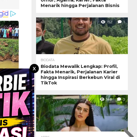
Menarik hingga Perjalanan Bisnis
152
1
BIODATA
Biodata Mewalik Lengkap: Profil,
X
Fakta Menarik, Perjalanan Karier
hingga Inspirasi Berkebun Viral di
TikTok
148
3