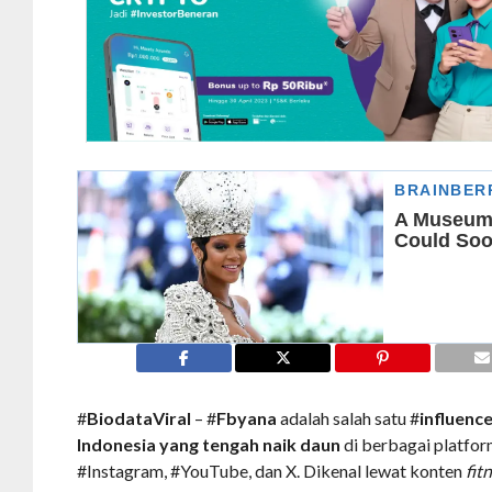
#
BiodataViral
– #
Fbyana
adalah salah satu #
influenc
Indonesia yang tengah naik daun
di berbagai platfor
#Instagram, #YouTube, dan X. Dikenal lewat konten
fit