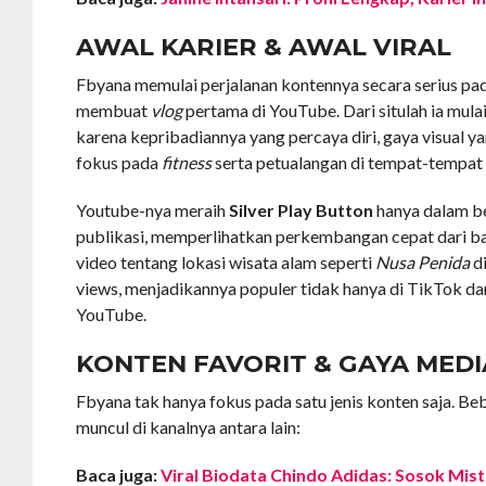
AWAL KARIER & AWAL VIRAL
Fbyana memulai perjalanan kontennya secara serius pa
membuat
vlog
pertama di YouTube. Dari situlah ia mula
karena kepribadiannya yang percaya diri, gaya visual y
fokus pada
fitness
serta petualangan di tempat-tempat
Youtube-nya meraih
Silver Play Button
hanya dalam be
publikasi, memperlihatkan perkembangan cepat dari ba
video tentang lokasi wisata alam seperti
Nusa Penida
di
views, menjadikannya populer tidak hanya di TikTok dan
YouTube.
KONTEN FAVORIT & GAYA MEDI
Fbyana tak hanya fokus pada satu jenis konten saja. B
muncul di kanalnya antara lain:
Baca juga:
Viral Biodata Chindo Adidas: Sosok Mis