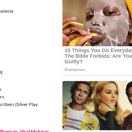
donesia
 X
s
ers
cribers (Silver Play
Influencer, Viral Makeup