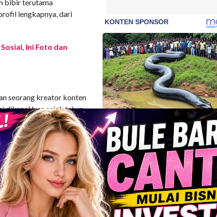
h bibir terutama
profil lengkapnya, dari
Sosial, Ini Foto dan
n seorang kreator konten
lai dikenal luas sejak tahun
asnya di gym dan tempat
rena menghadirkan
ern yang otentik dan