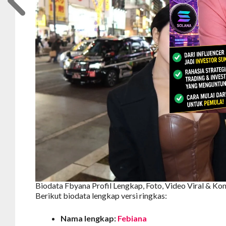
Biodata Fbyana Profil Lengkap, Foto, Video Viral & Kon
Berikut biodata lengkap versi ringkas:
Nama lengkap:
Febiana