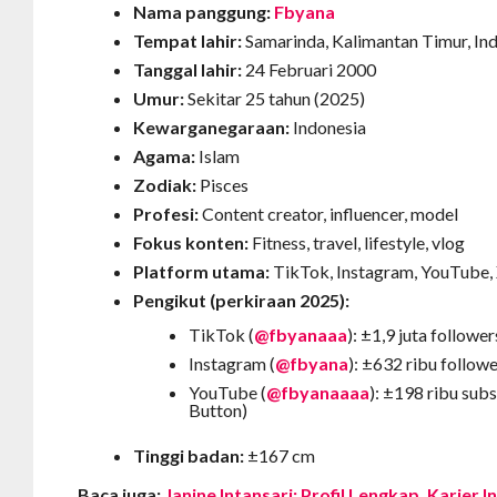
Nama panggung:
Fbyana
Tempat lahir:
Samarinda, Kalimantan Timur, In
Tanggal lahir:
24 Februari 2000
Umur:
Sekitar 25 tahun (2025)
Kewarganegaraan:
Indonesia
Agama:
Islam
Zodiak:
Pisces
Profesi:
Content creator, influencer, model
Fokus konten:
Fitness, travel, lifestyle, vlog
Platform utama:
TikTok, Instagram, YouTube,
Pengikut (perkiraan 2025):
TikTok (
@fbyanaaa
): ±1,9 juta follower
Instagram (
@fbyana
): ±632 ribu follow
YouTube (
@fbyanaaaa
): ±198 ribu subs
Button)
Tinggi badan:
±167 cm
Baca juga:
Janine Intansari: Profil Lengkap, Karier 