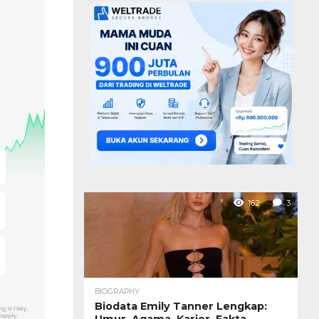
162
3
BIOGRAPHY
Biodata Emily Tanner Lengkap:
Umur, Agama, Karier, Fakta