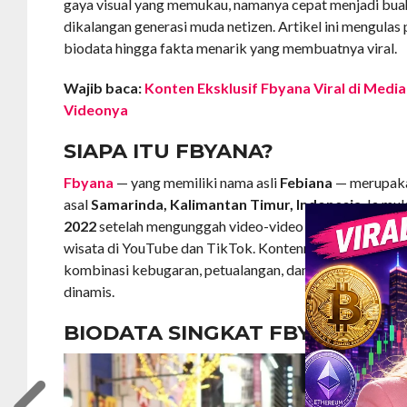
gaya visual yang memukau, namanya cepat menjadi bua
dikalangan generasi muda netizen. Artikel ini mengulas 
biodata hingga fakta menarik yang membuatnya viral.
Wajib baca:
Konten Eksklusif Fbyana Viral di Media 
Videonya
SIAPA ITU FBYANA?
Fbyana
— yang memiliki nama asli
Febiana
— merupaka
asal
Samarinda, Kalimantan Timur, Indonesia
. Ia mu
2022
setelah mengunggah video-video vlog dan aktivit
wisata di YouTube dan TikTok. Kontennya menarik ka
kombinasi kebugaran, petualangan, dan gaya hidup mod
dinamis.
BIODATA SINGKAT FBYANA