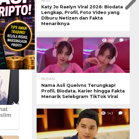
ARTIS
Katy Jo Raelyn Viral 2026: Biodata
Lengkap, Profil, Foto Video yang
Diburu Netizen dan Fakta
Menariknya
145
1
BIODATA
Nama Asli Queivns Terungkap!
Profil, Biodata, Karier hingga Fakta
Menarik Selebgram TikTok Viral
143
2