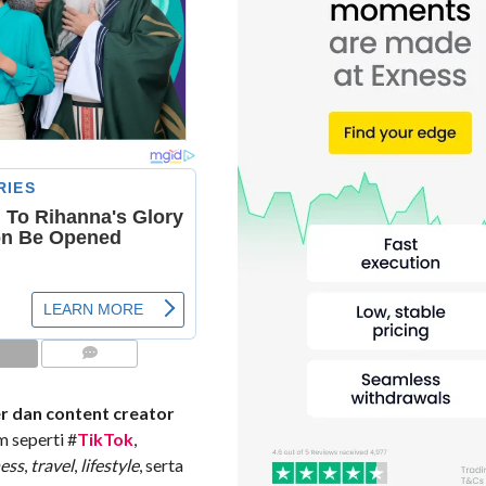
COMMENTS
er dan content creator
m seperti #
TikTok
,
ness
,
travel
,
lifestyle
, serta