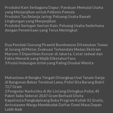
Produksi Kain Serbaguna Dapur: Panduan Memulai Usaha
yang Menjanjikan untuk Pebisnis Pemula
Produksi Tas Belanja Jaring: Peluang Usaha Ramah
Lingkungan yang Menjanjikan
Produksi Saringan Santan Kain, Peluang Usaha Sederhana
dengan Permintaan yang Terus Meningkat
Dua Pendaki Gunung Piramid Bondowoso Ditemukan Tewas
di Jurang 60 Meter, Evakuasi Terkendala Medan Ekstrem
Maroon 5 Dipastikan Konser di Jakarta, Catat Jadwal dan
Fakta Menarik yang Wajib Diketahui Fans
3 Posisi Hubungan Intim yang Paling Disukai Wanita
Mahasiswa di Bangka Tengah Ditangkap Usai Tanam Ganja
di Bangunan Bekas Terminal Lama, Polisi Sita Barang Bukti
72,7 Gram
2 Pengedar Narkotika di Air Lintang Diringkus Polisi, 45
Paket Sabu Seberat 20,47 Gram Berhasil Disita
Kapolresta Pangkalpinang Buka Program Kuliah S1 Gratis,
Antusiasme Warga Membludak Daftar Demi Masa Depan
Lebih Baik