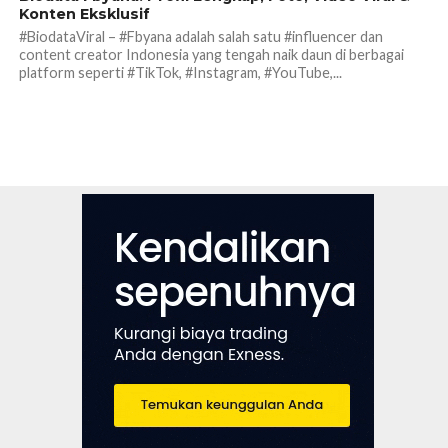
Konten Eksklusif
#BiodataViral – #Fbyana adalah salah satu #influencer dan
content creator Indonesia yang tengah naik daun di berbagai
platform seperti #TikTok, #Instagram, #YouTube,...