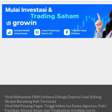
Viral Mahasiswi FKM Undana Diduga Depresi Usai Sidang
Skripsi Berulang Kali Tertunda
Viral Mal Pasang Pagar Tinggi Imbas Isu Demo Agustus, Polri
Pastikan Situasi Aman dan Tingkatkan Intelijen serta