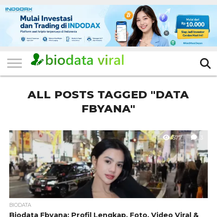
HOME
FILTER
KATEGORI
IKLAN
TERVIRAL
TRADING
KOMUNITAS
BERITA
BISNIS
LAINNYA
GRATIS
ALL POSTS TAGGED "DATA
FBYANA"
577
3
BIODATA
Biodata Fbyana: Profil Lengkap, Foto, Video Viral &