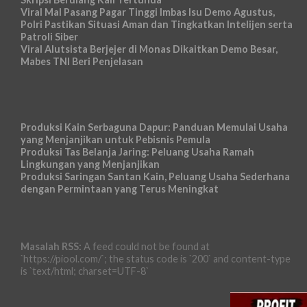
Viral Mal Pasang Pagar Tinggi Imbas Isu Demo Agustus,
Polri Pastikan Situasi Aman dan Tingkatkan Intelijen serta
Patroli Siber
Viral Alutsista Berjejer di Monas Dikaitkan Demo Besar,
Mabes TNI Beri Penjelasan
Produksi Kain Serbaguna Dapur: Panduan Memulai Usaha
yang Menjanjikan untuk Pebisnis Pemula
Produksi Tas Belanja Jaring: Peluang Usaha Ramah
Lingkungan yang Menjanjikan
Produksi Saringan Santan Kain, Peluang Usaha Sederhana
dengan Permintaan yang Terus Meningkat
Masalah RSS:
A feed could not be found at
`https://piool.com/`; the status code is `200` and content-type
is `text/html; charset=UTF-8`