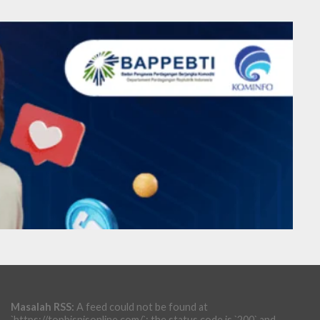
Masalah RSS:
A feed could not be found at
`https://topbisnisonline.com/`; the status code is `200` and