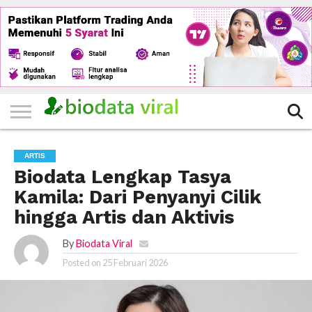
HOME
FILTER
KATEGORI
IKLAN
TERVIRAL
TRADING
KOMUNITAS
BERITA
BISNIS
LAINNYA
GRATIS
ARTIS
Biodata Lengkap Tasya
Kamila: Dari Penyanyi Cilik
hingga Artis dan Aktivis
By
Biodata Viral
Posted on
25 Februari 2026