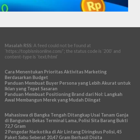
Masalah RSS:
A feed could not be found at
`https://topbisnisonline.com/`; the status code is `200` and
content-type is `text/html`
Cara Menentukan Prioritas Aktivitas Marketing
Berdasarkan Budget
Panduan Membuat Buyer Persona yang Lebih Akurat untuk
Iklan yang Tepat Sasaran
Panduan Membuat Positioning Brand dari Nol: Langkah
Awal Membangun Merek yang Mudah Diingat
Mahasiswa di Bangka Tengah Ditangkap Usai Tanam Ganja
di Bangunan Bekas Terminal Lama, Polisi Sita Barang Bukti
72,7 Gram
2 Pengedar Narkotika di Air Lintang Diringkus Polisi, 45
Paket Sabu Seberat 20,47 Gram Berhasil Disita