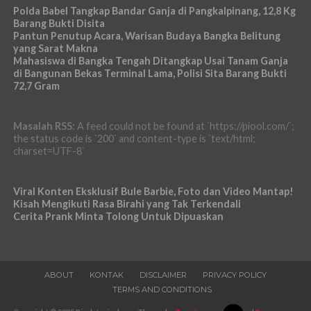
Polda Babel Tangkap Bandar Ganja di Pangkalpinang, 12,8 Kg
Barang Bukti Disita
Pantun Penutup Acara, Warisan Budaya Bangka Belitung
yang Sarat Makna
Mahasiswa di Bangka Tengah Ditangkap Usai Tanam Ganja
di Bangunan Bekas Terminal Lama, Polisi Sita Barang Bukti
72,7 Gram
Masalah RSS:
A feed could not be found at `https://piool.com/`;
the status code is `200` and content-type is `text/html;
charset=UTF-8`
Viral Konten Eksklusif Bule Barbie, Foto dan Video Mantap!
Kisah Mengikuti Rasa Birahi yang Tak Terkendali
Cerita Prank Minta Tolong Untuk Dipuaskan
ABOUT
KONTAK
DISCLAIMER
PRIVACY POLICY
TERMS AND CONDITIONS