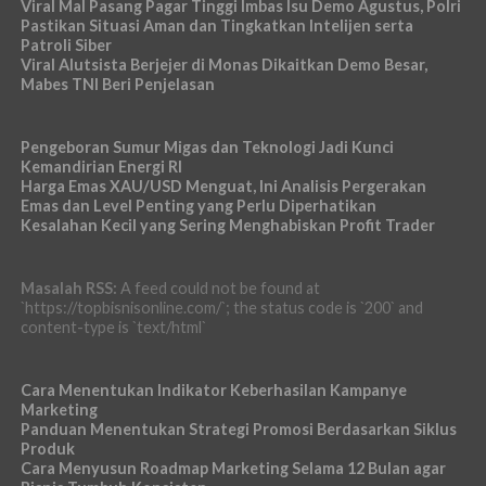
Viral Mal Pasang Pagar Tinggi Imbas Isu Demo Agustus, Polri
Pastikan Situasi Aman dan Tingkatkan Intelijen serta
Patroli Siber
Viral Alutsista Berjejer di Monas Dikaitkan Demo Besar,
Mabes TNI Beri Penjelasan
Pengeboran Sumur Migas dan Teknologi Jadi Kunci
Kemandirian Energi RI
Harga Emas XAU/USD Menguat, Ini Analisis Pergerakan
Emas dan Level Penting yang Perlu Diperhatikan
Kesalahan Kecil yang Sering Menghabiskan Profit Trader
Masalah RSS:
A feed could not be found at
`https://topbisnisonline.com/`; the status code is `200` and
content-type is `text/html`
Cara Menentukan Indikator Keberhasilan Kampanye
Marketing
Panduan Menentukan Strategi Promosi Berdasarkan Siklus
Produk
Cara Menyusun Roadmap Marketing Selama 12 Bulan agar