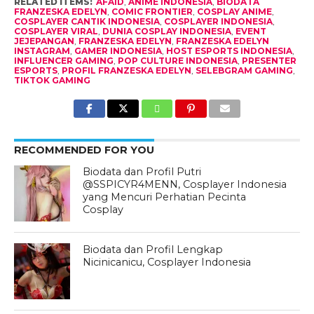
RELATED ITEMS:
AFAID
,
ANIME INDONESIA
,
BIODATA
FRANZESKA EDELYN
,
COMIC FRONTIER
,
COSPLAY ANIME
,
COSPLAYER CANTIK INDONESIA
,
COSPLAYER INDONESIA
,
COSPLAYER VIRAL
,
DUNIA COSPLAY INDONESIA
,
EVENT
JEJEPANGAN
,
FRANZESKA EDELYN
,
FRANZESKA EDELYN
INSTAGRAM
,
GAMER INDONESIA
,
HOST ESPORTS INDONESIA
,
INFLUENCER GAMING
,
POP CULTURE INDONESIA
,
PRESENTER
ESPORTS
,
PROFIL FRANZESKA EDELYN
,
SELEBGRAM GAMING
,
TIKTOK GAMING
RECOMMENDED FOR YOU
Biodata dan Profil Putri
@SSPICYR4MENN, Cosplayer Indonesia
yang Mencuri Perhatian Pecinta
Cosplay
Biodata dan Profil Lengkap
Nicinicanicu, Cosplayer Indonesia