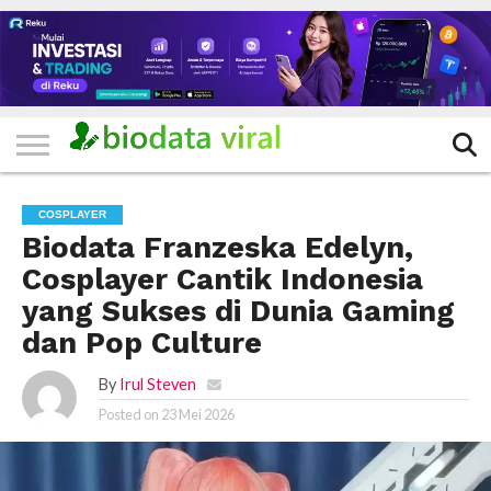
HOME
FILTER
KATEGORI
IKLAN
TERVIRAL
TRADING
KOMUNITAS
BERITA
BISNIS
LAINNYA
GRATIS
COSPLAYER
Biodata Franzeska Edelyn,
Cosplayer Cantik Indonesia
yang Sukses di Dunia Gaming
dan Pop Culture
By
Irul Steven
Posted on
23 Mei 2026