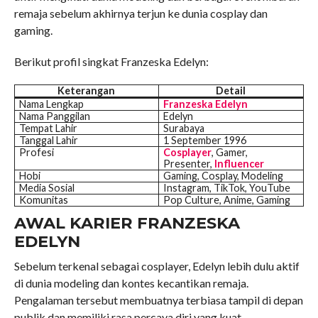
remaja sebelum akhirnya terjun ke dunia cosplay dan
gaming.
Berikut profil singkat Franzeska Edelyn:
Keterangan
Detail
Nama Lengkap
Franzeska Edelyn
Nama Panggilan
Edelyn
Tempat Lahir
Surabaya
Tanggal Lahir
1 September 1996
Profesi
Cosplayer
, Gamer,
Presenter,
Influencer
Hobi
Gaming, Cosplay, Modeling
Media Sosial
Instagram, TikTok, YouTube
Komunitas
Pop Culture, Anime, Gaming
AWAL KARIER FRANZESKA
EDELYN
Sebelum terkenal sebagai cosplayer, Edelyn lebih dulu aktif
di dunia modeling dan kontes kecantikan remaja.
Pengalaman tersebut membuatnya terbiasa tampil di depan
publik dan memiliki rasa percaya diri yang kuat.