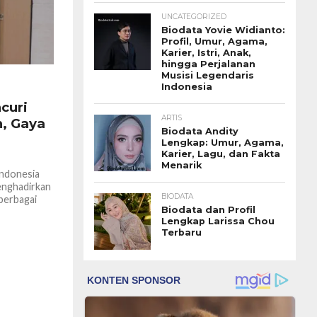
UNCATEGORIZED
Biodata Yovie Widianto:
Profil, Umur, Agama,
Karier, Istri, Anak,
hingga Perjalanan
Musisi Legendaris
Indonesia
curi
ARTIS
n, Gaya
Biodata Andity
Lengkap: Umur, Agama,
Karier, Lagu, dan Fakta
Menarik
Indonesia
enghadirkan
BIODATA
#berbagai
Biodata dan Profil
lai mencuri
Lengkap Larissa Chou
Terbaru