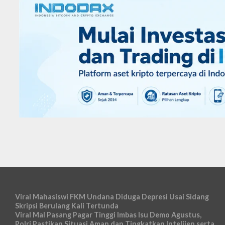
Viral Mahasiswi FKM Undana Diduga Depresi Usai Sidang
Skripsi Berulang Kali Tertunda
Viral Mal Pasang Pagar Tinggi Imbas Isu Demo Agustus,
Polri Pastikan Situasi Aman dan Tingkatkan Intelijen serta