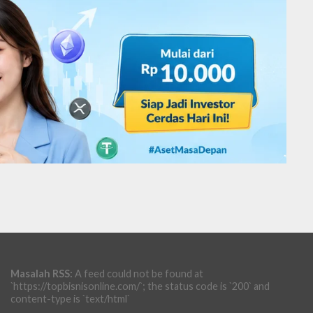
Masalah RSS:
A feed could not be found at
`https://topbisnisonline.com/`; the status code is `200` and
content-type is `text/html`