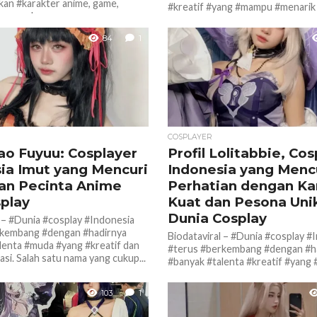
an #karakter anime, game,
#kreatif #yang #mampu #menarik
a pop ke...
#para #pecinta #anime, manga, g
budaya pop Jepang....
84
1
COSPLAYER
Nao Fuyuu: Cosplayer
Profil Lolitabbie, Co
ia Imut yang Mencuri
Indonesia yang Menc
an Pecinta Anime
Perhatian dengan Ka
play
Kuat dan Pesona Unik
Dunia Cosplay
l – #Dunia #cosplay #Indonesia
rkembang #dengan #hadirnya
Biodataviral – #Dunia #cosplay #
lenta #muda #yang #kreatif dan
#terus #berkembang #dengan #h
si. Salah satu nama yang cukup...
#banyak #talenta #kreatif #yan
menarik perhatian komunitas peci
game, manga, hingga...
103
1