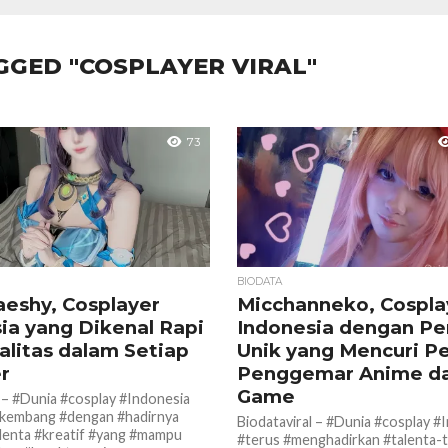
GGED "COSPLAYER VIRAL"
73
BIODATA
Caeshy, Cosplayer
Micchanneko, Cospla
ia yang Dikenal Rapi
Indonesia dengan Pe
alitas dalam Setiap
Unik yang Mencuri P
r
Penggemar Anime d
Game
l – #Dunia #cosplay #Indonesia
rkembang #dengan #hadirnya
Biodataviral – #Dunia #cosplay #
lenta #kreatif #yang #mampu
#terus #menghadirkan #talenta-t