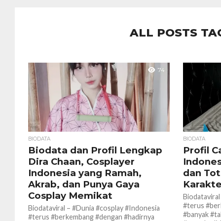
ALL POSTS TA
74
BIODATA
BIODATA
Biodata dan Profil Lengkap
Profil 
Dira Chaan, Cosplayer
Indones
Indonesia yang Ramah,
dan Tot
Akrab, dan Punya Gaya
Karakte
Cosplay Memikat
Biodatavira
#terus #be
Biodataviral – #Dunia #cosplay #Indonesia
#banyak #ta
#terus #berkembang #dengan #hadirnya