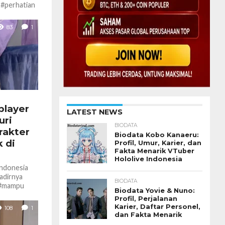
 #perhatian
ame, hingga
83
1
splayer
LATEST NEWS
uri
BIODATA
rakter
Biodata Kobo Kanaeru:
 di
Profil, Umur, Karier, dan
Fakta Menarik VTuber
Hololive Indonesia
Indonesia
adirnya
BIODATA
g #mampu
Biodata Yovie & Nuno:
nta anime,
Profil, Perjalanan
Karier, Daftar Personel,
108
1
dan Fakta Menarik