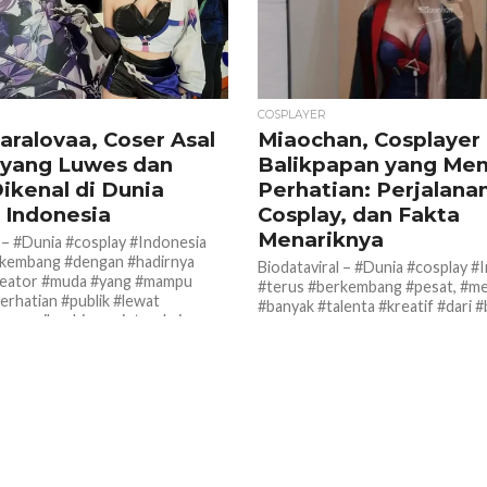
COSPLAYER
iaralovaa, Coser Asal
Miaochan, Cosplayer
 yang Luwes dan
Balikpapan yang Men
ikenal di Dunia
Perhatian: Perjalana
 Indonesia
Cosplay, dan Fakta
Menariknya
l – #Dunia #cosplay #Indonesia
rkembang #dengan #hadirnya
Biodataviral – #Dunia #cosplay #
reator #muda #yang #mampu
#terus #berkembang #pesat, #m
erhatian #publik #lewat
#banyak #talenta #kreatif #dari 
enampilan, hingga interaksi...
#daerah. Salah satu nama yang mu
perhatian...