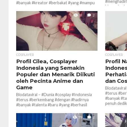
#menghadirk
#banyak #kreator #berbakat #yang #mampu
hingga buday
#menghidupkan #berbagai #karakter anime,
game, #hingga budaya pop...
91
2
COSPLAYER
COSPLAYER
Profil Cilea, Cosplayer
Profil 
Indonesia yang Semakin
Indones
Populer dan Menarik Diikuti
Perhati
oleh Pecinta Anime dan
dan Cos
Game
Biodatavira
#terus #be
Biodataviral – #Dunia #cosplay #Indonesia
#banyak #ta
#terus #berkembang #dengan #hadirnya
penuh dedika
#banyak #talenta #baru #yang #berhasil
#menarik #perhatian para #penggemar anime,
manga, game, dan...
79
2