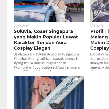
COSPLAYER
COSPLAYER
S0luvia, Coser Singapura
Profil T
yang Makin Populer Lewat
Malang
Karakter Rei dan Aura
Makin D
Cosplay Elegan
Cosplay
Biodataviral – #Dunia #cosplay #Singapura
Biodatavira
#kembali #menghadirkan #sosok #menarik
#terus #be
#yang #mulai #mencuri #perhatian
#banyak #k
#komunitas #pop #culture #Asia Tenggara.
#menarik #p
Nama S0luvia kini semakin...
#karakter, p
104
2