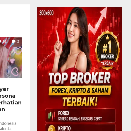
88
2
yer
rsona
erhatian
an
Indonesia
alenta