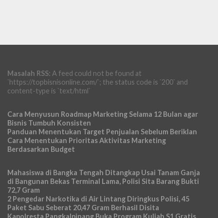
Masalah RSS:
A feed could not be found at
`https://topbisnisonline.com/`; the status code is `200` and
content-type is `text/html`
Cara Menyusun Roadmap Marketing Selama 12 Bulan agar
Bisnis Tumbuh Konsisten
Panduan Menentukan Target Penjualan Sebelum Beriklan
Cara Menentukan Prioritas Aktivitas Marketing
Berdasarkan Budget
Mahasiswa di Bangka Tengah Ditangkap Usai Tanam Ganja
di Bangunan Bekas Terminal Lama, Polisi Sita Barang Bukti
72,7 Gram
2 Pengedar Narkotika di Air Lintang Diringkus Polisi, 45
Paket Sabu Seberat 20,47 Gram Berhasil Disita
Kapolresta Pangkalpinang Buka Program Kuliah S1 Gratis,