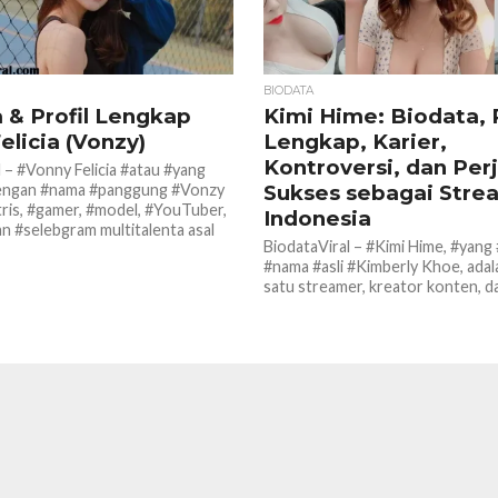
BIODATA
 & Profil Lengkap
Kimi Hime: Biodata, P
elicia (Vonzy)
Lengkap, Karier,
Kontroversi, dan Per
 – #Vonny Felicia #atau #yang
dengan #nama #panggung #Vonzy
Sukses sebagai Stre
tris, #gamer, #model, #YouTuber,
Indonesia
an #selebgram multitalenta asal
BiodataViral – #Kimi Hime, #yang 
#nama #asli #Kimberly Khoe, adal
satu streamer, kreator konten, d
influencer digital paling populer di.