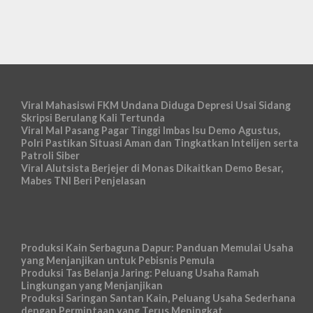
Viral Mahasiswi FKM Undana Diduga Depresi Usai Sidang
Skripsi Berulang Kali Tertunda
Viral Mal Pasang Pagar Tinggi Imbas Isu Demo Agustus,
Polri Pastikan Situasi Aman dan Tingkatkan Intelijen serta
Patroli Siber
Viral Alutsista Berjejer di Monas Dikaitkan Demo Besar,
Mabes TNI Beri Penjelasan
Produksi Kain Serbaguna Dapur: Panduan Memulai Usaha
yang Menjanjikan untuk Pebisnis Pemula
Produksi Tas Belanja Jaring: Peluang Usaha Ramah
Lingkungan yang Menjanjikan
Produksi Saringan Santan Kain, Peluang Usaha Sederhana
dengan Permintaan yang Terus Meningkat