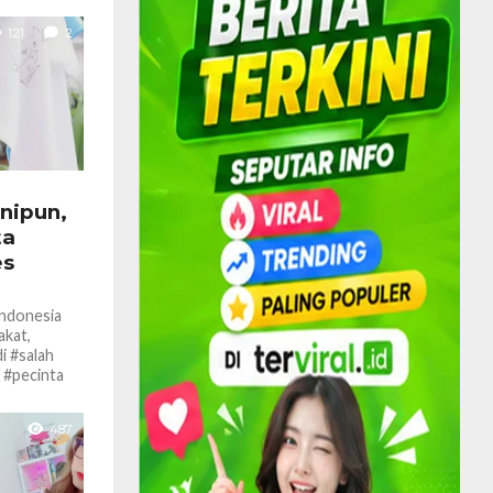
121
2
unipun,
ta
es
Indonesia
akat,
 #salah
h #pecinta
487