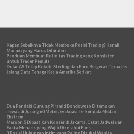
Kapan Sebaiknya Tidak Membuka Posisi Trading? Kenali
Momen yang Harus Dihindari
Panduan Membuat Rutinitas Trading yang Konsisten
untuk Trader Pemula
Dolar AS Tetap Kokoh, Sterling dan Euro Bergerak Terbatas
Jelang Data Tenaga Kerja Amerika Serikat
Dua Pendaki Gunung Piramid Bondowoso Ditemukan
Tewas di Jurang 60 Meter, Evakuasi Terkendala Medan
Ekstrem
Maroon 5 Dipastikan Konser di Jakarta, Catat Jadwal dan
Fakta Menarik yang Wajib Diketahui Fans
3 Posisi Hubungan Intim yang Paling Disukai Wanita