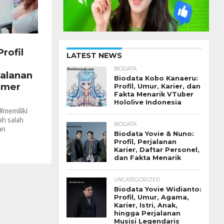
rofil
LATEST NEWS
BIODATA
jalanan
Biodata Kobo Kanaeru:
amer
Profil, Umur, Karier, dan
Fakta Menarik VTuber
Hololive Indonesia
#memiliki
ah salah
BIODATA
an
Biodata Yovie & Nuno:
..
Profil, Perjalanan
Karier, Daftar Personel,
dan Fakta Menarik
UNCATEGORIZED
Biodata Yovie Widianto:
Profil, Umur, Agama,
Karier, Istri, Anak,
hingga Perjalanan
Musisi Legendaris