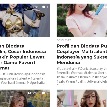
98
1
COSPLAYER
dan Biodata
Profil dan Biodata P
in, Coser Indonesia
Cosplayer Multitalen
kin Populer Lewat
Indonesia yang Suks
r Game Favorit
Mendunia
emar
Biodataviral – #Dunia #cosplay #
#memiliki #banyak #talenta #berb
l – #Dunia #cosplay #Indonesia
#namun #nama #Punipun #menjadi
ghadirkan #talenta-#talenta
#satu #yang #paling #dikenal ole
 #berhasil #menarik #perhatian
#budaya Jepang...
#pecinta anime, game, dan
epang. Salah...
297
5