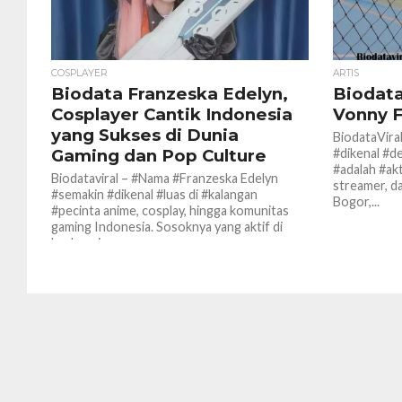
COSPLAYER
ARTIS
Biodata Franzeska Edelyn,
Biodata
Cosplayer Cantik Indonesia
Vonny F
yang Sukses di Dunia
BiodataViral
Gaming dan Pop Culture
#dikenal #
#adalah #ak
Biodataviral – #Nama #Franzeska Edelyn
streamer, d
#semakin #dikenal #luas di #kalangan
Bogor,...
#pecinta anime, cosplay, hingga komunitas
gaming Indonesia. Sosoknya yang aktif di
berbagai...