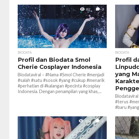
82
3
BIODATA
BIODATA
Profil dan Biodata Smol
Profil 
Cherie Cosplayer Indonesia
Linpudd
yang Ma
Biodataviral – #Nama #Smol Cherie #menjadi
#salah #satu #sosok #yang #cukup #menarik
Karakte
#perhatian di #kalangan #pecinta #cosplay
Pengg
Indonesia. Dengan penampilan yang khas,...
Biodatavira
#terus #men
#baru #yang
#komunitas 
budaya pop J
105
2