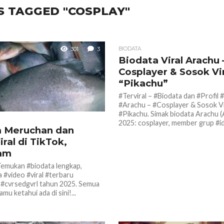
S TAGGED "COSPLAY"
301
3
BIODATA
Biodata Viral Arachu 
Cosplayer & Sosok Vir
“Pikachu”
#Terviral – #Biodata dan #Profil #
#Arachu – #Cosplayer & Sosok Vi
#Pikachu. Simak biodata Arachu 
2025: cosplayer, member grup #ido
a Meruchan dan
ral di TikTok,
ram
 Temukan #biodata lengkap,
a #video #viral #terbaru
#cvrsedgvrl tahun 2025. Semua
mu ketahui ada di sini!...