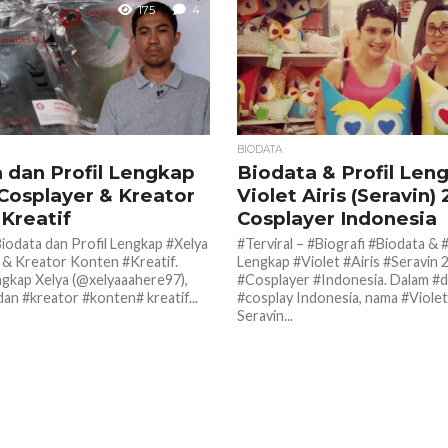
175
4
BIODATA
 dan Profil Lengkap
Biodata & Profil Len
 Cosplayer & Kreator
Violet Airis (Seravin) 
Kreatif
Cosplayer Indonesia
Biodata dan Profil Lengkap #Xelya
#Terviral – #Biografi #Biodata & #
 & Kreator Konten #Kreatif.
Lengkap #Violet #Airis #Seravin 
ngkap Xelya (@xelyaaahere97),
#Cosplayer #Indonesia. Dalam #d
an #kreator #konten# kreatif...
#cosplay Indonesia, nama #Violet
Seravin...