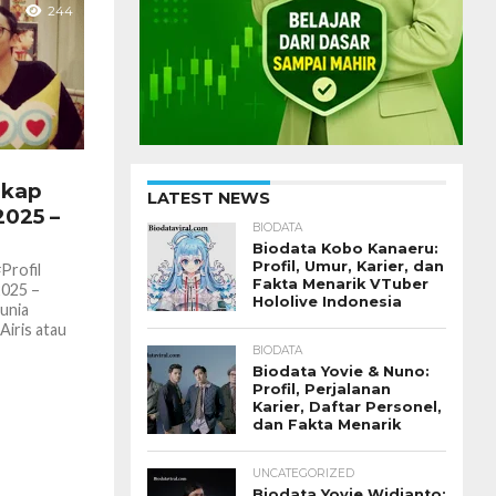
244
gkap
LATEST NEWS
2025 –
BIODATA
Biodata Kobo Kanaeru:
Profil, Umur, Karier, dan
Profil
Fakta Menarik VTuber
2025 –
Hololive Indonesia
unia
Airis atau
BIODATA
Biodata Yovie & Nuno:
Profil, Perjalanan
Karier, Daftar Personel,
dan Fakta Menarik
UNCATEGORIZED
Biodata Yovie Widianto: