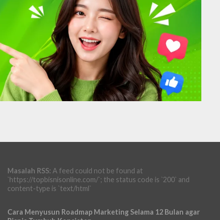
Masalah RSS:
A feed could not be found at
`https://topbisnisonline.com/`; the status code is `200` and
content-type is `text/html`
Cara Menyusun Roadmap Marketing Selama 12 Bulan agar