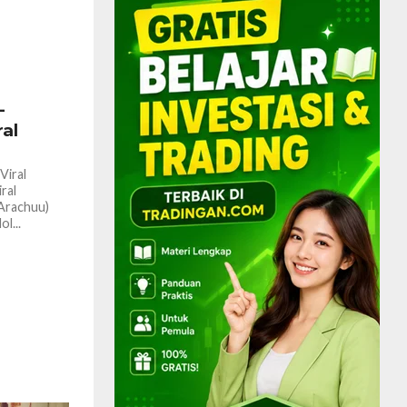
482
–
al
Viral
ral
(Arachuu)
l...