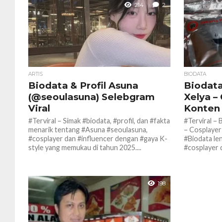
214
2
ARTIS
BIODATA
Biodata & Profil Asuna
Biodata
(@seoulasuna) Selebgram
Xelya –
Viral
Konten 
#Terviral – Simak #biodata, #profil, dan #fakta
#Terviral – 
menarik tentang #Asuna #seoulasuna,
– Cosplayer
#cosplayer dan #influencer dengan #gaya K-
#Biodata le
style yang memukau di tahun 2025....
#cosplayer d
198