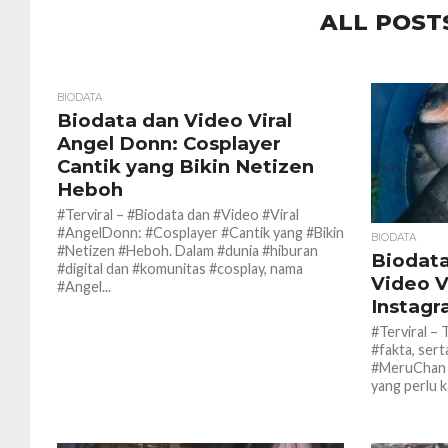
ALL POST
BIODATA
159
Biodata dan Video Viral
Angel Donn: Cosplayer
Cantik yang Bikin Netizen
Heboh
#Terviral – #Biodata dan #Video #Viral
#AngelDonn: #Cosplayer #Cantik yang #Bikin
BIODATA
#Netizen #Heboh. Dalam #dunia #hiburan
Biodat
#digital dan #komunitas #cosplay, nama
Video Vi
#Angel...
Instag
#Terviral –
#fakta, sert
#MeruChan 
yang perlu ka