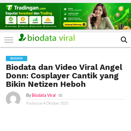
HOME
FILTER
KATEGORI
IKLAN
TERVIRAL
TRADING
KOMUNITAS
BERITA
BISNIS
LAINNYA
GRATIS
BIODATA
Biodata dan Video Viral Angel
Donn: Cosplayer Cantik yang
Bikin Netizen Heboh
By
Biodata Viral
Posted on
4 Oktober 2025