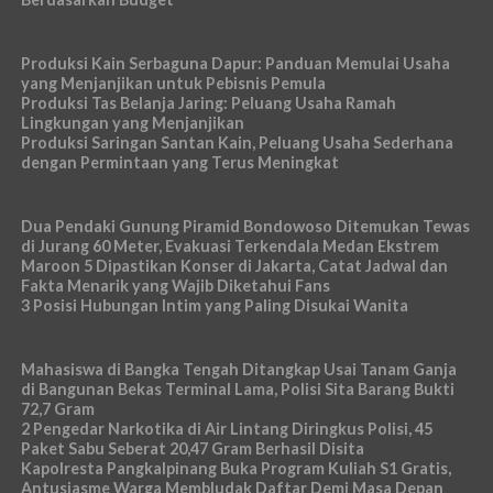
Produksi Kain Serbaguna Dapur: Panduan Memulai Usaha
yang Menjanjikan untuk Pebisnis Pemula
Produksi Tas Belanja Jaring: Peluang Usaha Ramah
Lingkungan yang Menjanjikan
Produksi Saringan Santan Kain, Peluang Usaha Sederhana
dengan Permintaan yang Terus Meningkat
Dua Pendaki Gunung Piramid Bondowoso Ditemukan Tewas
di Jurang 60 Meter, Evakuasi Terkendala Medan Ekstrem
Maroon 5 Dipastikan Konser di Jakarta, Catat Jadwal dan
Fakta Menarik yang Wajib Diketahui Fans
3 Posisi Hubungan Intim yang Paling Disukai Wanita
Mahasiswa di Bangka Tengah Ditangkap Usai Tanam Ganja
di Bangunan Bekas Terminal Lama, Polisi Sita Barang Bukti
72,7 Gram
2 Pengedar Narkotika di Air Lintang Diringkus Polisi, 45
Paket Sabu Seberat 20,47 Gram Berhasil Disita
Kapolresta Pangkalpinang Buka Program Kuliah S1 Gratis,
Antusiasme Warga Membludak Daftar Demi Masa Depan