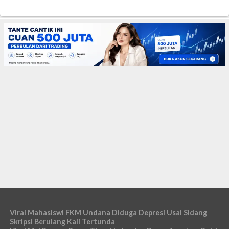
Viral Mahasiswi FKM Undana Diduga Depresi Usai Sidang
Skripsi Berulang Kali Tertunda