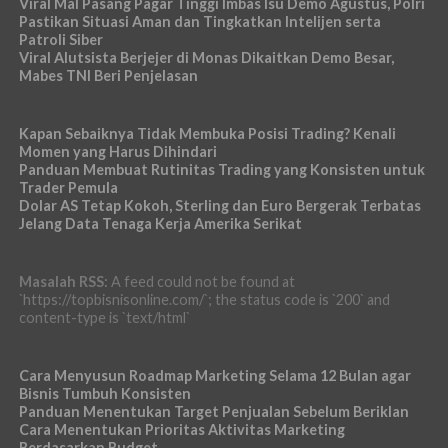
Viral Mal Pasang Pagar Tinggi Imbas Isu Demo Agustus, Polri
Pastikan Situasi Aman dan Tingkatkan Intelijen serta
Patroli Siber
Viral Alutsista Berjejer di Monas Dikaitkan Demo Besar,
Mabes TNI Beri Penjelasan
Kapan Sebaiknya Tidak Membuka Posisi Trading? Kenali
Momen yang Harus Dihindari
Panduan Membuat Rutinitas Trading yang Konsisten untuk
Trader Pemula
Dolar AS Tetap Kokoh, Sterling dan Euro Bergerak Terbatas
Jelang Data Tenaga Kerja Amerika Serikat
Masalah RSS:
A feed could not be found at
`https://topbisnisonline.com/`; the status code is `200` and
content-type is `text/html`
Cara Menyusun Roadmap Marketing Selama 12 Bulan agar
Bisnis Tumbuh Konsisten
Panduan Menentukan Target Penjualan Sebelum Beriklan
Cara Menentukan Prioritas Aktivitas Marketing
Berdasarkan Budget