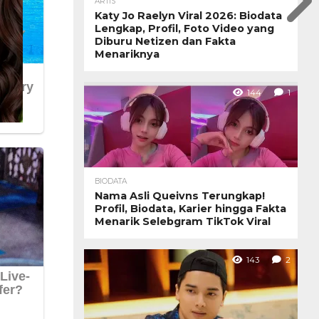
ARTIS
Katy Jo Raelyn Viral 2026: Biodata
Lengkap, Profil, Foto Video yang
Diburu Netizen dan Fakta
Menariknya
144
1
BIODATA
Nama Asli Queivns Terungkap!
Profil, Biodata, Karier hingga Fakta
Menarik Selebgram TikTok Viral
143
2