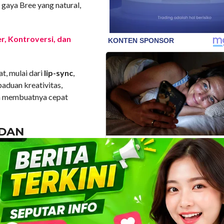
gaya Bree yang natural,
er, Kontroversi, dan
t, mulai dari
lip-sync
,
paduan kreativitas,
en membuatnya cepat
 DAN