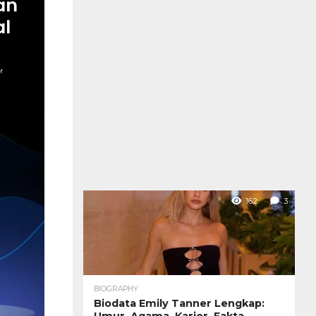
162
3
BIOGRAPHY
Biodata Emily Tanner Lengkap:
Umur, Agama, Karier, Fakta