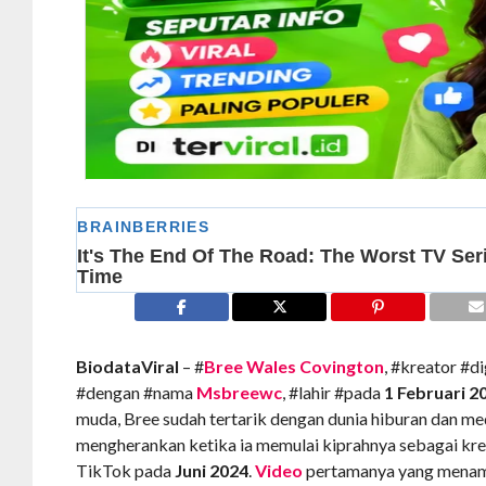
BiodataViral
– #
Bree Wales Covington
, #kreator #di
#dengan #nama
Msbreewc
, #lahir #pada
1 Februari 2
muda, Bree sudah tertarik dengan dunia hiburan dan med
mengherankan ketika ia memulai kiprahnya sebagai kre
TikTok pada
Juni 2024
.
Video
pertamanya yang menamp