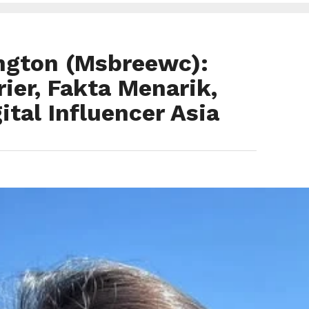
ington (Msbreewc):
rier, Fakta Menarik,
tal Influencer Asia