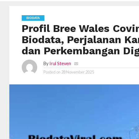
BIODATA
Profil Bree Wales Cov
Biodata, Perjalanan Ka
dan Perkembangan Digi
By
Irul Steven
Posted on
28 November 2025