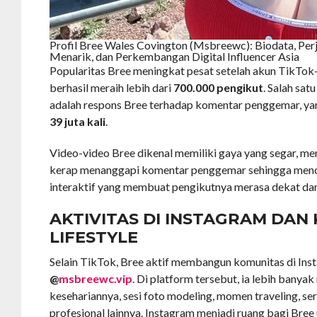
Profil Bree Wales Covington (Msbreewc): Biodata, Perj
Menarik, dan Perkembangan Digital Influencer Asia
Popularitas Bree meningkat pesat setelah akun TikTok
berhasil meraih lebih dari
700.000 pengikut
. Salah sat
adalah respons Bree terhadap komentar penggemar, yang
39 juta kali
.
Video-video Bree dikenal memiliki gaya yang segar, mena
kerap menanggapi komentar penggemar sehingga men
interaktif yang membuat pengikutnya merasa dekat dan
AKTIVITAS DI INSTAGRAM DAN
LIFESTYLE
Selain TikTok, Bree aktif membangun komunitas di Ins
@
msbreewc.vip
. Di platform tersebut, ia lebih bany
kesehariannya, sesi foto modeling, momen traveling, ser
profesional lainnya. Instagram menjadi ruang bagi Bree