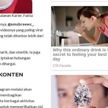
alanan Karier, Fakta
-nya,
@xmsbreewc_
,
u videonya yang paling viral
 telah ditonton lebih dari
rik, dan otentik. Ia juga
ciptakan hubungan
 dihargai.
 KONTEN
tagram melalui akun
ak membagikan
ta berbagai aktivitas
 untuk memperlihatkan sisi