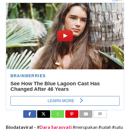
COMMENTS
Biodataviral
– #
Dara Sarasvati
#merupakan #salah #satu