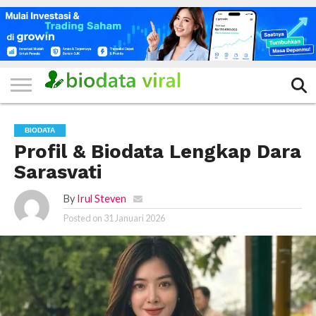
HOME
FILTER
KATEGORI
IKLAN
TERVIRAL
TRADING
KOMUNITAS
BERITA
BISNIS
LAINNYA
GRATIS
BIODATA
Profil & Biodata Lengkap Dara
Sarasvati
By
Irul Steven
Posted on
31 Januari 2026