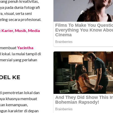
yang penuh kreativitas,
a pada dunia fotografi
, visual, serta seni
ing secara profesional.
: Karier, Musik, Media
t membuat
Yacintha
lokal. Ia mulai tampil di
omersial yang perlahan
DEL KE
rti pemotretan lokal dan
 gaya khasnya membuat
gkan kemampuan,
gun karakter di depan