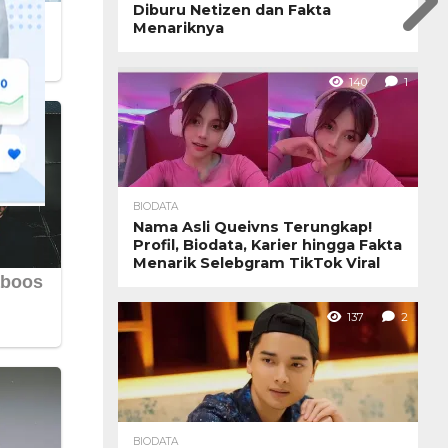
Diburu Netizen dan Fakta
Menariknya
140
1
BIODATA
Nama Asli Queivns Terungkap!
Profil, Biodata, Karier hingga Fakta
Menarik Selebgram TikTok Viral
137
2
BIODATA