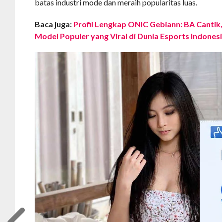
batas industri mode dan meraih popularitas luas.
Baca juga:
Profil Lengkap ONIC Gebiann: BA Cantik
Model Populer yang Viral di Dunia Esports Indones