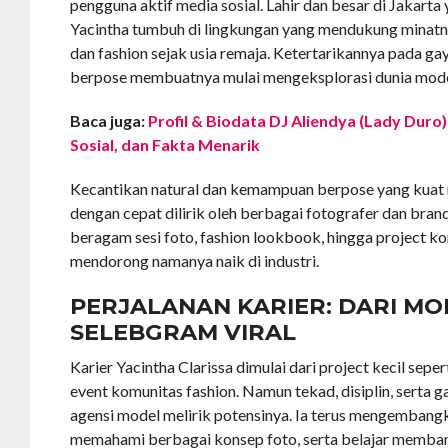
pengguna aktif media sosial. Lahir dan besar di Jakarta 
Yacintha tumbuh di lingkungan yang mendukung minatny
dan fashion sejak usia remaja. Ketertarikannya pada gaya
berpose membuatnya mulai mengeksplorasi dunia model
Baca juga:
Profil & Biodata DJ Aliendya (Lady Duro)
Sosial, dan Fakta Menarik
Kecantikan natural dan kemampuan berpose yang kua
dengan cepat dilirik oleh berbagai fotografer dan brand 
beragam sesi foto, fashion lookbook, hingga project k
mendorong namanya naik di industri.
PERJALANAN KARIER: DARI MO
SELEBGRAM VIRAL
Karier Yacintha Clarissa dimulai dari project kecil sepe
event komunitas fashion. Namun tekad, disiplin, serta
agensi model melirik potensinya. Ia terus mengemban
memahami berbagai konsep foto, serta belajar memban