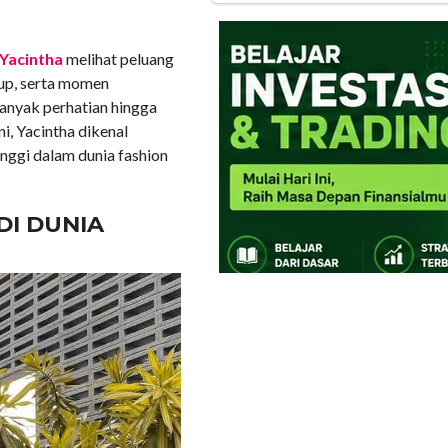
Yacintha
melihat peluang
dup, serta momen
banyak perhatian hingga
ni, Yacintha dikenal
inggi dalam dunia fashion
DI DUNIA