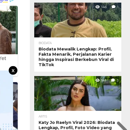
146
1
BIODATA
Biodata Mewalik Lengkap: Profil,
Fakta Menarik, Perjalanan Karier
hingga Inspirasi Berkebun Viral di
TikTok
X
141
3
ARTIS
Katy Jo Raelyn Viral 2026: Biodata
Lengkap, Profil, Foto Video yang