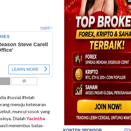
COMMENTS
dia #sosial #telah
rang menuju ketenaran
rsebut, muncul sosok yang
sinya. Dialah
Yacintha
rhasil menembus batas-