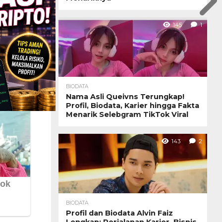
145
1
BIODATA
Nama Asli Queivns Terungkap!
Profil, Biodata, Karier hingga Fakta
Menarik Selebgram TikTok Viral
143
2
BIODATA
Profil dan Biodata Alvin Faiz
Lengkap: Perjalanan Karier, Bisnis,