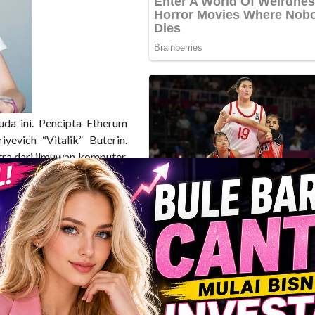
da ini. Pencipta Etherum
yevich “Vitalik” Buterin.
ra dari ilmuwan komputer,
e.
dari Rusia. Mereka ingin
h dasar, Buterin dimasukan
epat belajar matematika,
rivat di Toronto, selama
termasuk beruntung. Dalam
sekolah merupakan tempat
 guru tinggi. Alhasil dia
disampaikan berkualitas
ih fokus mencoba mengajar