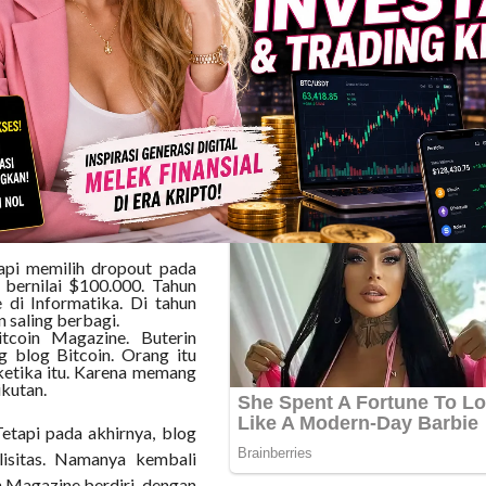
n itu. “Tidak pernah secara
n fokus. Maka kamu akan
berubah bahwa pendidikan
lkan fakta individual dan
belajar cara menyimpulkan”,
masa depan cryptocurrency
lai mengembangkan konsep
tapi memilih dropout pada
 bernilai $100.000. Tahun
di Informatika. Di tahun
n saling berbagi.
tcoin Magazine. Buterin
 blog Bitcoin. Orang itu
ketika itu. Karena memang
ikutan.
Tetapi pada akhirnya, blog
lisitas. Namanya kembali
 Magazine berdiri, dengan