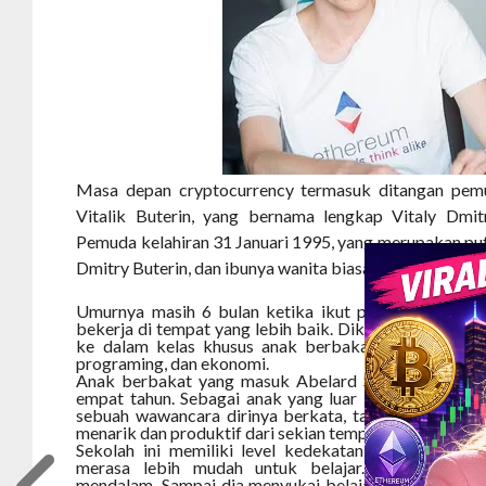
Masa depan cryptocurrency termasuk ditangan pemu
Vitalik Buterin, yang bernama lengkap Vitaly Dmitri
Pemuda kelahiran 31 Januari 1995, yang merupakan put
Dmitry Buterin, dan ibunya wanita biasa Natalia Amelin
Umurnya masih 6 bulan ketika ikut pindah ke Kanda 
bekerja di tempat yang lebih baik. Dikelas tiga sekola
ke dalam kelas khusus anak berbakat, dan sangat c
programing, dan ekonomi.
Anak berbakat yang masuk Abelard School, sekolah p
empat tahun. Sebagai anak yang luar biasa Buterin 
sebuah wawancara dirinya berkata, tahun- tahun di 
menarik dan produktif dari sekian tempat.
Sekolah ini memiliki level kedekatan antar siswa dan
merasa lebih mudah untuk belajar. Meteri yang 
mendalam. Sampai dia menyukai belajar, dan jadi leb