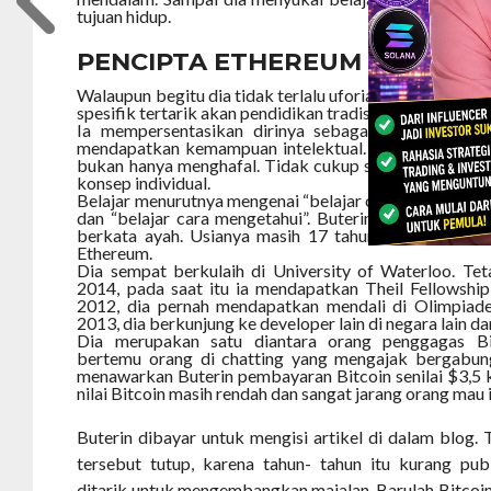
tujuan hidup.
PENCIPTA ETHEREUM
Walaupun begitu dia tidak terlalu uforia akan pendidika
spesifik tertarik akan pendidikan tradisional,” ucapnya.
Ia mempersentasikan dirinya sebagai dedikasi da
mendapatkan kemampuan intelektual. Pemikirannya 
bukan hanya menghafal. Tidak cukup sekedar menghafa
konsep individual.
Belajar menurutnya mengenai “belajar cara berpikir”, “
dan “belajar cara mengetahui”. Buterin belajar soal 
berkata ayah. Usianya masih 17 tahun, lalu dia mu
Ethereum.
Dia sempat berkulaih di University of Waterloo. Te
2014, pada saat itu ia mendapatkan Theil Fellowship
2012, dia pernah mendapatkan mendali di Olimpiade 
2013, dia berkunjung ke developer lain di negara lain da
Dia merupakan satu diantara orang penggagas Bi
bertemu orang di chatting yang mengajak bergabung
menawarkan Buterin pembayaran Bitcoin senilai $3,5 
nilai Bitcoin masih rendah dan sangat jarang orang mau 
Buterin dibayar untuk mengisi artikel di dalam blog. 
tersebut tutup, karena tahun- tahun itu kurang pub
ditarik untuk mengembangkan majalan. Barulah Bitcoin