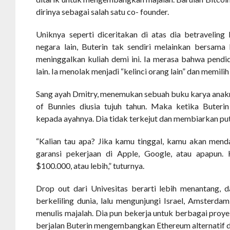
dirinya sebagai salah satu co- founder.
Uniknya seperti diceritakan di atas dia betraveling 
negara lain, Buterin tak sendiri melainkan bersama
meninggalkan kuliah demi ini. Ia merasa bahwa pendid
lain. Ia menolak menjadi “kelinci orang lain” dan memili
Sang ayah Dmitry, menemukan sebuah buku karya anakn
of Bunnies diusia tujuh tahun. Maka ketika Buterin
kepada ayahnya. Dia tidak terkejut dan membiarkan put
“Kalian tau apa? Jika kamu tinggal, kamu akan mend
garansi pekerjaan di Apple, Google, atau apapun
$100.000, atau lebih,” tuturnya.
Drop out dari Univesitas berarti lebih menantang, d
berkeliling dunia, lalu mengunjungi Israel, Amsterda
menulis majalah. Dia pun bekerja untuk berbagai proy
berjalan Buterin mengembangkan Ethereum alternatif da