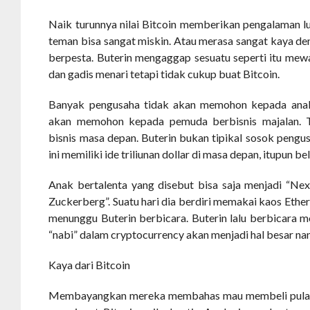
Naik turunnya nilai Bitcoin memberikan pengalaman lu
teman bisa sangat miskin. Atau merasa sangat kaya de
berpesta. Buterin mengaggap sesuatu seperti itu mewa
dan gadis menari tetapi tidak cukup buat Bitcoin.
Banyak pengusaha tidak akan memohon kepada anak
akan memohon kepada pemuda berbisnis majalan. T
bisnis masa depan. Buterin bukan tipikal sosok pen
ini memiliki ide triliunan dollar di masa depan, itupun b
Anak bertalenta yang disebut bisa saja menjadi “Ne
Zuckerberg”. Suatu hari dia berdiri memakai kaos Ethe
menunggu Buterin berbicara. Buterin lalu berbicara m
“nabi” dalam cryptocurrency akan menjadi hal besar nan
Kaya dari Bitcoin
Membayangkan mereka membahas mau membeli pulau. 