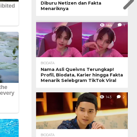
Diburu Netizen dan Fakta
Menariknya
144
1
BIODATA
Nama Asli Queivns Terungkap!
Profil, Biodata, Karier hingga Fakta
Menarik Selebgram TikTok Viral
143
2
BIODATA