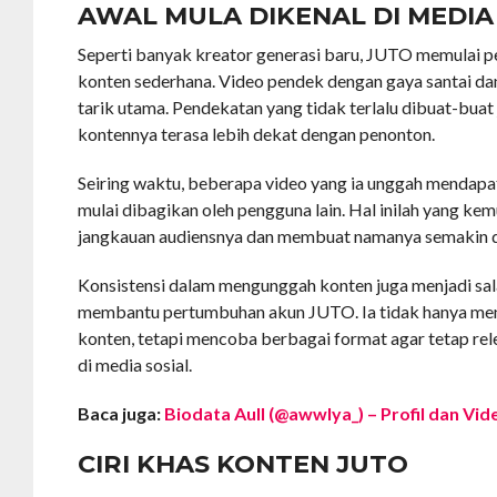
AWAL MULA DIKENAL DI MEDIA
Seperti banyak kreator generasi baru, JUTO memulai pe
konten sederhana. Video pendek dengan gaya santai da
tarik utama. Pendekatan yang tidak terlalu dibuat-bua
kontennya terasa lebih dekat dengan penonton.
Seiring waktu, beberapa video yang ia unggah mendapat
mulai dibagikan oleh pengguna lain. Hal inilah yang k
jangkauan audiensnya dan membuat namanya semakin d
Konsistensi dalam mengunggah konten juga menjadi sal
membantu pertumbuhan akun JUTO. Ia tidak hanya men
konten, tetapi mencoba berbagai format agar tetap rel
di media sosial.
Baca juga:
Biodata Aull (@awwlya_) – Profil dan Vide
CIRI KHAS KONTEN JUTO