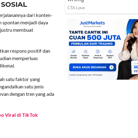
 SOSIAL
rjalanannya dari konten-
n spontan menjadi daya
t justru membuat
kan respons positif dan
emudian memperluas
ikenal.
ah satu faktor yang
gandalkan satu jenis
evan dengan tren yang ada
o Viral di TikTok