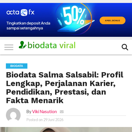
HOME
FILTER
KATEGORI
IKLAN
TERVIRAL
TRADING
KOMUNITAS
BERITA
BISNIS
LAINNYA
GRATIS
BIODATA
Biodata Salma Salsabil: Profil
Lengkap, Perjalanan Karier,
Pendidikan, Prestasi, dan
Fakta Menarik
By
Viki Nasution
Posted on
29 Juni 2026