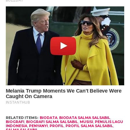
RELATED ITEMS:
BIODATA
,
BIODATA SALMA SALSABIL
,
BIOGRAFI
,
BIOGRAFI SALMA SALSABIL
,
MUSISI
,
PENULIS LAGU
INDONESIA
,
PENYANYI
,
PROFIL
,
PROFIL SALMA SALSABIL
,
SALMA SALSABIL