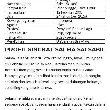
Nama panggung
Salma Salsabil
Tempat lahir
Probolinggo, Jawa Timur
Tanggal lahir
12 Februari 2002
Usia
24 tahun (per 2026)
Kewarganegaraan
Indonesia
Agama
Islam
Profesi
Penyanyi, Penulis Lagu
Genre Musik
Pop, Pop Ballad
Tahun Aktif
2023–sekarang
Pendidikan
Universitas Brawijaya
PROFIL SINGKAT SALMA SALSABIL
Salma Salsabil lahir di Kota Probolinggo, Jawa Timur, pada
12 Februari 2002. Sejak kecil, ia telah menunjukkan
ketertarikan yang besar terhadap dunia musik. Bakat
bernyanyinya mulai terlihat ketika masih duduk di bangku
sekolah dan terus berkembang berkat dukungan keluarga
serta lingkungan sekitarnya.
Selain memiliki suara yang merdu, Salma juga dikenal
sebagai sosok yang sederhana, rendah hati, dan tekun dalam
mengembangkan kemampuan bermusiknya. Karakter