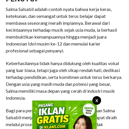
Salma Salsabil adalah contoh nyata bahwa kerja keras,
ketekunan, dan semangat untuk terus belajar dapat
membawa seseorang meraih impiannya. Berawal dari
kecintaannya terhadap musik sejak usia muda, ia berhasil
membuktikan kemampuannya hingga menjadi juara
Indonesian Idol musim ke-12 dan memulai karier
profesional sebagai penyanyi.
Keberhasilannya tidak hanya didukung oleh kualitas vokal
yang luar biasa, tetapi juga oleh sikap rendah hati, dedikasi
terhadap pendidikan, serta komitmen untuk terus berkarya.
Dengan usia yang masih muda dan potensi yang besar,
Salma memiliki masa depan yang cerah di industri musik
Indonesia.
X
Bagi para penggemar musik Tanah Air, perjalanan Salma
Salsabil menjadi inspirasi bahwa kesuksesan dapat diraih
melalui proses, kerja keras, dan konsistensi. Tidak