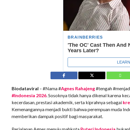
Biodataviral
– #Nama #
Agnes Rahajeng
#tengah #menjadi
#Indonesia 2026
. Sosoknya tidak hanya dikenal karena ke
kecerdasan, prestasi akademik, serta kiprahnya sebagai
kre
Kemenangannya menjadi bukti bahwa perempuan muda Indon
memberikan dampak positif bagi masyarakat.
Perjalanan Agnes menuju mahkota
Puteri Indonesia
bukanla