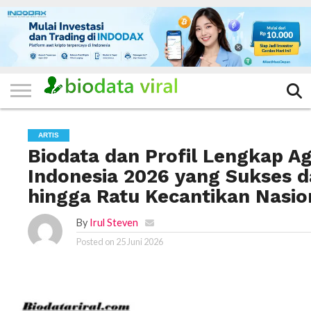
HOME
FILTER
KATEGORI
IKLAN
TERVIRAL
TRADING
KOMUNITAS
BERITA
BISNIS
LAINNYA
GRATIS
ARTIS
Biodata dan Profil Lengkap Ag
Indonesia 2026 yang Sukses d
hingga Ratu Kecantikan Nasio
By
Irul Steven
Posted on
25 Juni 2026