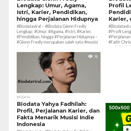
Lengkap: Umur, Agama,
Profil 
Istri, Karier, Pendidikan,
Pendidi
hingga Perjalanan Hidupnya
Karier,
#Biodataviral – #Biodata Glenn Fredly
#Biodatavira
Lengkap: #Umur, #Agama, #Istri, #Karier,
#Profil Len
#Pendidikan, hingga #Perjalanan Hidupnya –
#Perjalanan
#Glenn Fredly merupakan salah satu #musisi
#Faith Chri
terbaik...
muda berbaka
38
BIODATA
Biodata Yahya Fadhilah:
Profil, Perjalanan Karier, dan
Fakta Menarik Musisi Indie
Indonesia