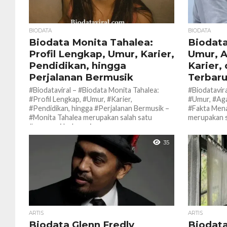
BIODATA
BIODATA
Biodata Monita Tahalea:
Biodata 
Profil Lengkap, Umur, Karier,
Umur, A
Pendidikan, hingga
Karier,
Perjalanan Bermusik
Terbaru
#Biodataviral – #Biodata Monita Tahalea:
#Biodatavira
#Profil Lengkap, #Umur, #Karier,
#Umur, #Aga
#Pendidikan, hingga #Perjalanan Bermusik –
#Fakta Mena
#Monita Tahalea merupakan salah satu
merupakan s
#penyanyi Indonesia yang...
35
ARTIS
ARTIS
Biodata Glenn Fredly
Biodata