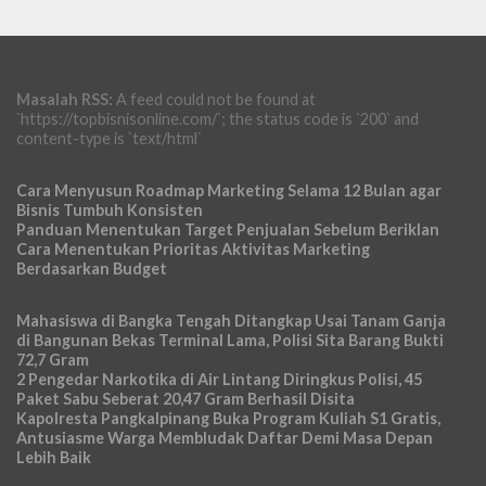
Masalah RSS:
A feed could not be found at
`https://topbisnisonline.com/`; the status code is `200` and
content-type is `text/html`
Cara Menyusun Roadmap Marketing Selama 12 Bulan agar
Bisnis Tumbuh Konsisten
Panduan Menentukan Target Penjualan Sebelum Beriklan
Cara Menentukan Prioritas Aktivitas Marketing
Berdasarkan Budget
Mahasiswa di Bangka Tengah Ditangkap Usai Tanam Ganja
di Bangunan Bekas Terminal Lama, Polisi Sita Barang Bukti
72,7 Gram
2 Pengedar Narkotika di Air Lintang Diringkus Polisi, 45
Paket Sabu Seberat 20,47 Gram Berhasil Disita
Kapolresta Pangkalpinang Buka Program Kuliah S1 Gratis,
Antusiasme Warga Membludak Daftar Demi Masa Depan
Lebih Baik