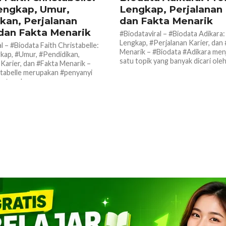
Lengkap, Umur,
Lengkap, Perjalanan 
kan, Perjalanan
dan Fakta Menarik
 dan Fakta Menarik
#Biodataviral – #Biodata Adikara:
Lengkap, #Perjalanan Karier, dan
l – #Biodata Faith Christabelle:
Menarik – #Biodata #Adikara menj
gkap, #Umur, #Pendidikan,
satu topik yang banyak dicari oleh.
 Karier, dan #Fakta Menarik –
stabelle merupakan #penyanyi
t asal...