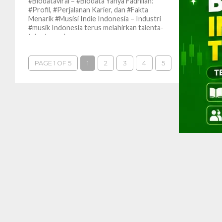
#Biodataviral – #Biodata Yahya Fadhilah:
#Profil, #Perjalanan Karier, dan #Fakta
Menarik #Musisi Indie Indonesia – Industri
#musik Indonesia terus melahirkan talenta-
talenta muda...
PAGE 1 OF 5
1
2
3
4
5