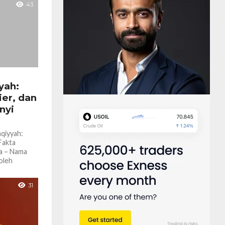
43
yah:
ier, dan
nyi
aqiyyah:
Fakta
a – Nama
oleh
31