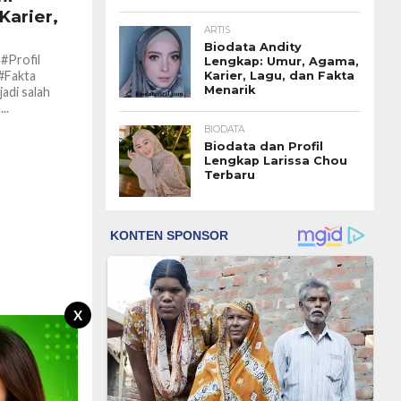
Karier,
ARTIS
Biodata Andity
 #Profil
Lengkap: Umur, Agama,
 #Fakta
Karier, Lagu, dan Fakta
Menarik
adi salah
..
BIODATA
Biodata dan Profil
Lengkap Larissa Chou
Terbaru
X