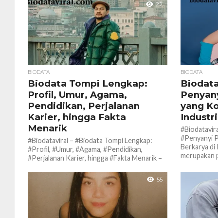
22
BIODATA
BIODATA
Biodata Tompi Lengkap:
Biodata
Profil, Umur, Agama,
Penyany
Pendidikan, Perjalanan
yang Ko
Karier, hingga Fakta
Industr
Menarik
#Biodatavira
#Penyanyi P
#Biodataviral – #Biodata Tompi Lengkap:
Berkarya di 
#Profil, #Umur, #Agama, #Pendidikan,
merupakan pe
#Perjalanan Karier, hingga #Fakta Menarik –
#Tompi merupakan salah satu figur publik
Indonesia...
55