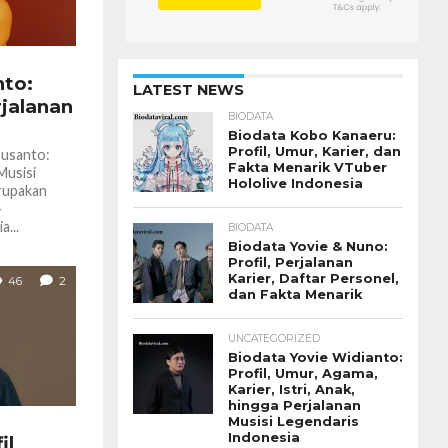
nto:
LATEST NEWS
rjalanan
BIODATA
Biodata Kobo Kanaeru:
Profil, Umur, Karier, dan
Susanto:
Fakta Menarik VTuber
Musisi
Hololive Indonesia
rupakan
-
a...
BIODATA
Biodata Yovie & Nuno:
Profil, Perjalanan
Karier, Daftar Personel,
46
2
dan Fakta Menarik
UNCATEGORIZED
Biodata Yovie Widianto:
Profil, Umur, Agama,
Karier, Istri, Anak,
hingga Perjalanan
Musisi Legendaris
Indonesia
il