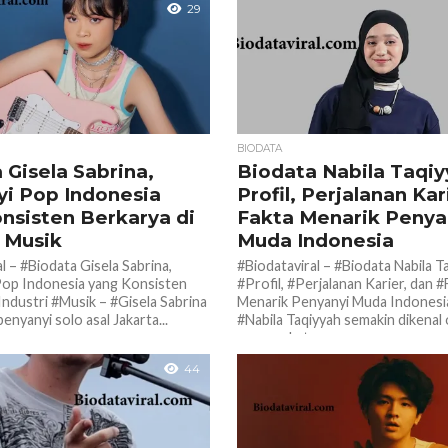
29
BIODATA
 Gisela Sabrina,
Biodata Nabila Taqiy
i Pop Indonesia
Profil, Perjalanan Kar
nsisten Berkarya di
Fakta Menarik Penya
i Musik
Muda Indonesia
l – #Biodata Gisela Sabrina,
#Biodataviral – #Biodata Nabila T
op Indonesia yang Konsisten
#Profil, #Perjalanan Karier, dan #
Industri #Musik – #Gisela Sabrina
Menarik Penyanyi Muda Indonesi
nyanyi solo asal Jakarta...
#Nabila Taqiyyah semakin dikenal 
masyarakat...
44