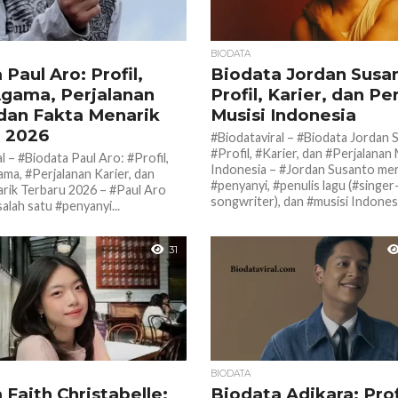
BIODATA
Paul Aro: Profil,
Biodata Jordan Susa
gama, Perjalanan
Profil, Karier, dan Pe
 dan Fakta Menarik
Musisi Indonesia
 2026
#Biodataviral – #Biodata Jordan 
#Profil, #Karier, dan #Perjalanan 
l – #Biodata Paul Aro: #Profil,
Indonesia – #Jordan Susanto me
ma, #Perjalanan Karier, dan
#penyanyi, #penulis lagu (#singer
rik Terbaru 2026 – #Paul Aro
songwriter), dan #musisi Indonesi
alah satu #penyanyi...
31
BIODATA
 Faith Christabelle:
Biodata Adikara: Prof