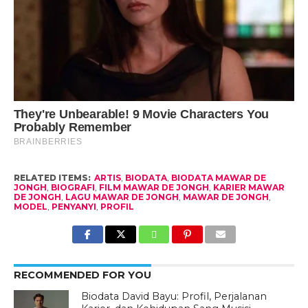
RELATED ITEMS:
ARTIS
,
BIODATA
,
BIODATA MAWAR DE
JONGH
,
BIOGRAFI
,
FILM MAWAR DE JONGH
,
KARIER MAWAR
DE JONGH
,
LAGU MAWAR DE JONGH
,
MAWAR DE JONGH
,
MODEL
,
PENYANYI
,
PROFIL
RECOMMENDED FOR YOU
Biodata David Bayu: Profil, Perjalanan