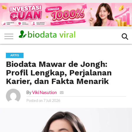
HOME
FILTER
KATEGORI
IKLAN
TERVIRAL
TRADING
KOMUNITAS
BERITA
BISNIS
LAINNYA
GRATIS
ARTIS
Biodata Mawar de Jongh:
Profil Lengkap, Perjalanan
Karier, dan Fakta Menarik
By
Viki Nasution
Posted on
7 Juli 2026