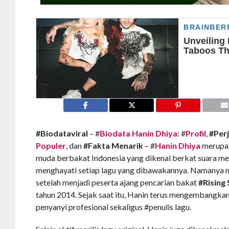
#Biodataviral
– #
Biodata Hanin Dhiya
: #
Profil
,
#Perj
Populer
, dan
#Fakta Menarik
– #
Hanin Dhiya
merupak
muda berbakat Indonesia yang dikenal berkat suara 
menghayati setiap lagu yang dibawakannya. Namanya mu
setelah menjadi peserta ajang pencarian bakat
#Rising 
tahun 2014. Sejak saat itu, Hanin terus mengembangkan
penyanyi profesional sekaligus #penulis lagu.