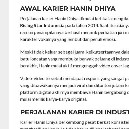
AWAL KARIER HANIN DHIYA
Perjalanan karier Hanin Dhiya dimulai ketika ia mengik
Rising Star Indonesia
pada tahun 2014. Saat itu usian
namun penampilannya berhasil menarik perhatian juri 
karakter vokalnya yang lembut dan penuh emosi.
Meski tidak keluar sebagai juara, keikutsertaannya dal
batu loncatan yang membuka banyak peluang di industr
berakhir, Hanin mulai aktif mengunggah video cover la
Video-video tersebut mendapat respons yang sangat posi
yang dibawakannya menjadi viral dan ditonton jutaan ka
platform digital akhirnya membawa Hanin bergabung d
mulai merilis karya-karya original.
PERJALANAN KARIER DI INDUS
Karier Hanin Dhiya berkembang pesat berkat konsiste
menghasilkan karya. Ia tidak hanya dikenal sebagai peny