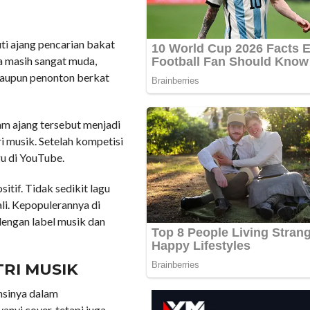
uti ajang pencarian bakat
ya masih sangat muda,
maupun penonton berkat
am ajang tersebut menjadi
i musik. Setelah kompetisi
gu di YouTube.
tif. Tidak sedikit lagu
li. Kepopulerannya di
engan label musik dan
TRI MUSIK
nsinya dalam
anyi cover, tetapi juga