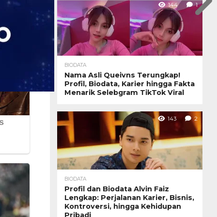
144
1
BIODATA
Nama Asli Queivns Terungkap!
Profil, Biodata, Karier hingga Fakta
Menarik Selebgram TikTok Viral
143
2
BIODATA
Profil dan Biodata Alvin Faiz
Lengkap: Perjalanan Karier, Bisnis,
Kontroversi, hingga Kehidupan
Pribadi