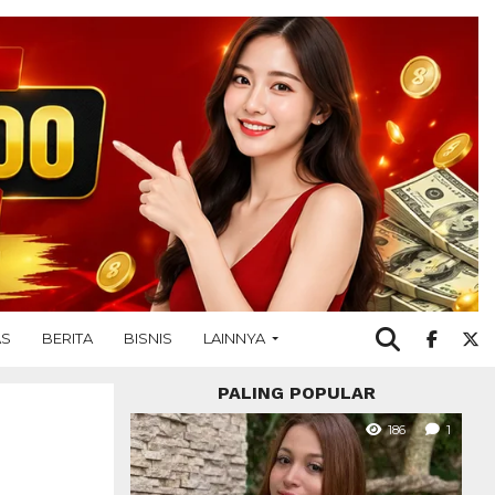
AS
BERITA
BISNIS
LAINNYA
PALING POPULAR
186
1