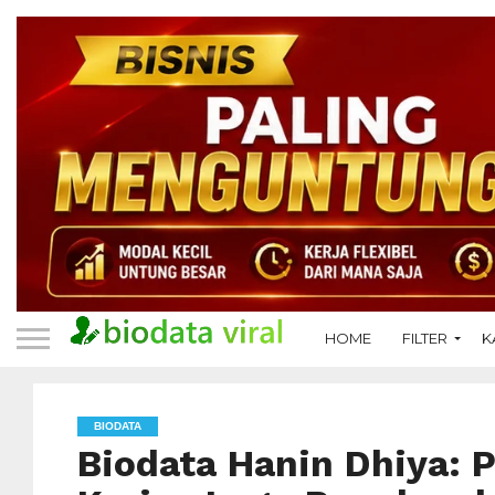
HOME
FILTER
K
BIODATA
Biodata Hanin Dhiya: P