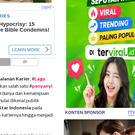
COMMENTS
alanan Karier
, #
Lagu
an salah satu #
penyanyi
merdunya dan kemampuan
lai dikenal publik
Star Indonesia
pada
 kariernya hingga menjadi