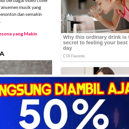
lalui berbagai video cover
aransemen musik yang
 penonton dan semakin
.
Pesona yang Makin
YA