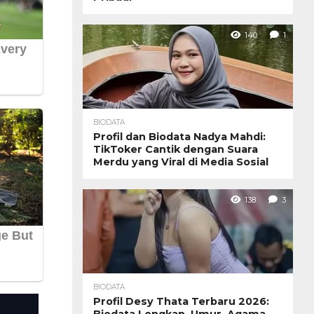
140
1
BIODATA
Profil dan Biodata Nadya Mahdi:
TikToker Cantik dengan Suara
Merdu yang Viral di Media Sosial
138
3
BIODATA
Profil Desy Thata Terbaru 2026:
Biodata Lengkap, Umur, Agama,