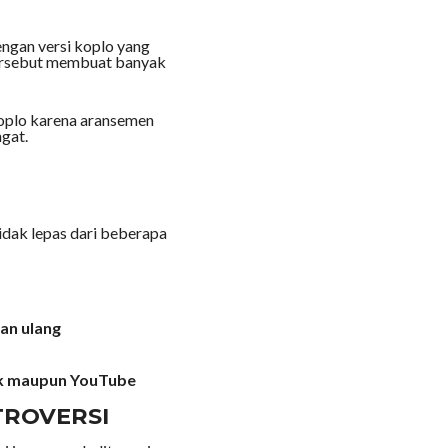
engan versi koplo yang
tersebut membuat banyak
 koplo karena aransemen
gat.
idak lepas dari beberapa
an ulang
ok maupun YouTube
TROVERSI