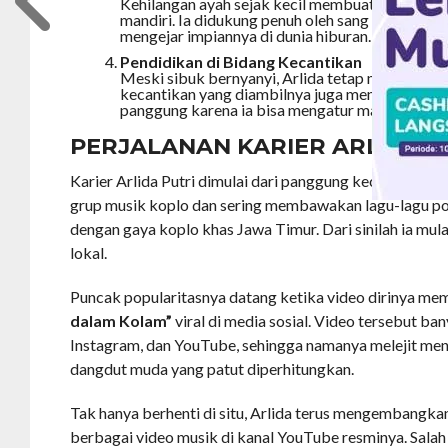
Kehilangan ayah sejak kecil membuat Arlida tu
mandiri. Ia didukung penuh oleh sang ibu, sehing
mengejar impiannya di dunia hiburan.
Pendidikan di Bidang Kecantikan
Meski sibuk bernyanyi, Arlida tetap menempuh 
kecantikan yang diambilnya juga mendukung pe
panggung karena ia bisa mengatur make-up dan 
PERJALANAN KARIER ARLIDA P
Karier Arlida Putri dimulai dari panggung kecil di acara
grup musik koplo dan sering membawakan lagu-lagu p
dengan gaya koplo khas Jawa Timur. Dari sinilah ia mul
lokal.
Puncak popularitasnya datang ketika video dirinya m
dalam Kolam”
viral di media sosial. Video tersebut ba
Instagram, dan YouTube, sehingga namanya melejit menj
dangdut muda yang patut diperhitungkan.
Tak hanya berhenti di situ, Arlida terus mengembangkan
berbagai video musik di kanal YouTube resminya. Salah