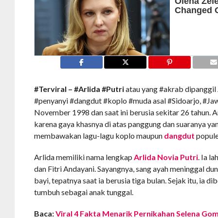
#Terviral – #Arlida #Putri
atau yang #akrab dipanggil 
#penyanyi #dangdut #koplo #muda asal #Sidoarjo, #Jawa
November 1998 dan saat ini berusia sekitar 26 tahun. A
karena gaya khasnya di atas panggung dan suaranya ya
membawakan lagu-lagu koplo maupun
dangdut
popule
Arlida memiliki nama lengkap
Arlida Novia Putri
. Ia l
dan Fitri Andayani. Sayangnya, sang ayah meninggal dun
bayi, tepatnya saat ia berusia tiga bulan. Sejak itu, ia d
tumbuh sebagai anak tunggal.
Baca:
Viral 4 Fakta Menarik Pernikahan Selena Go