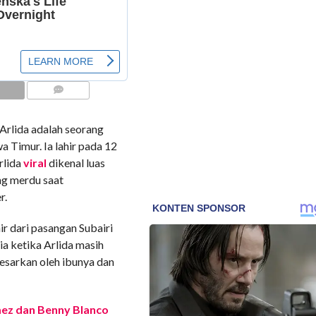
COMMENTS
Arlida adalah seorang
 Timur. Ia lahir pada 12
rlida
viral
dikenal luas
ng merdu saat
r.
ahir dari pasangan Subairi
ia ketika Arlida masih
ibesarkan oleh ibunya dan
mez dan Benny Blanco