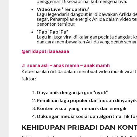
penggemar Dike Sabrina ikut mengenalnya.
Video Live “Tenda Biru”
Lagu legendaris dangdut ini dibawakan Arlida d
segar. Penampilan energik Arlida dalam video 
penonton terhibur.
“Papi Papi Pu”
Lagu ini juga viral di kalangan pecinta dangdut
dan cara membawakan Arlida yang penuh seman
@arlidaputriaaaaaaa
♬ suara asli – anak mamh – anak mamh
Keberhasilan Arlida dalam membuat video musik viral t
faktor:
Gaya unik dengan jargon “nyoh”
Pemilihan lagu populer dan mudah dinyanyik
Konten visual yang menarik dan energik
Dukungan media sosial dan algoritma TikT
KEHIDUPAN PRIBADI DAN KON