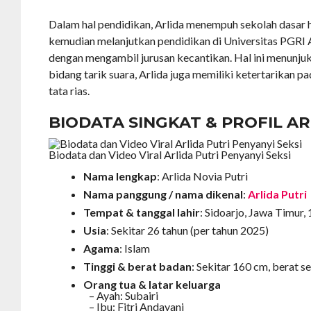
Dalam hal pendidikan, Arlida menempuh sekolah dasar h
kemudian melanjutkan pendidikan di Universitas PGRI
dengan mengambil jurusan kecantikan. Hal ini menunju
bidang tarik suara, Arlida juga memiliki ketertarikan p
tata rias.
BIODATA SINGKAT & PROFIL AR
Biodata dan Video Viral Arlida Putri Penyanyi Seksi
Nama lengkap
: Arlida Novia Putri
Nama panggung / nama dikenal
:
Arlida Putri
Tempat & tanggal lahir
: Sidoarjo, Jawa Timur
Usia
: Sekitar 26 tahun (per tahun 2025)
Agama
: Islam
Tinggi & berat badan
: Sekitar 160 cm, berat s
Orang tua & latar keluarga
– Ayah: Subairi
– Ibu: Fitri Andayani