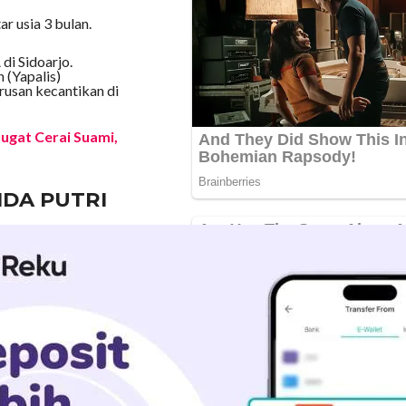
r usia 3 bulan.
di Sidoarjo.
 (Yapalis)
rusan kecantikan di
Gugat Cerai Suami,
IDA PUTRI
oh”. Julukan ini muncul
ai jargon khas saat tampil
irinya dan menjadi ciri
bagai biduan desa. Ia
s koplo populer seperti
 namanya mulai dikenal di