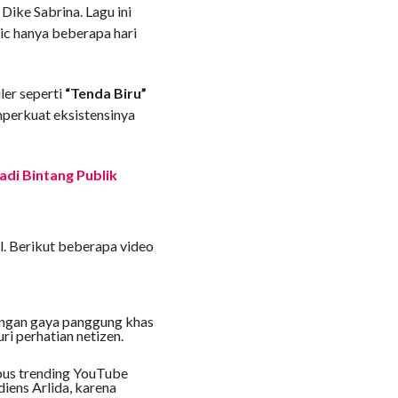
Dike Sabrina. Lagu ini
ic hanya beberapa hari
uler seperti
“Tenda Biru”
mperkuat eksistensinya
adi Bintang Publik
l. Berikut beberapa video
Dengan gaya panggung khas
i perhatian netizen.
bus trending YouTube
iens Arlida, karena