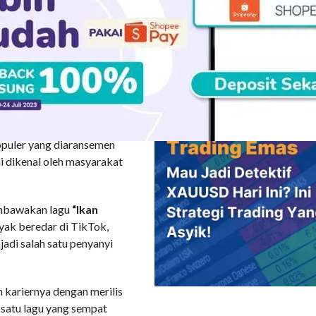
mbuh menjadi pribadi
ga terus berjuang
pendidikan formal. Jurusan
nampilannya di atas
gaya sesuai kebutuhan.
UTRI
 desa. Ia tergabung dalam
opuler yang diaransemen
ai dikenal oleh masyarakat
embawakan lagu
“Ikan
nyak beredar di TikTok,
adi salah satu penyanyi
 kariernya dengan merilis
 satu lagu yang sempat