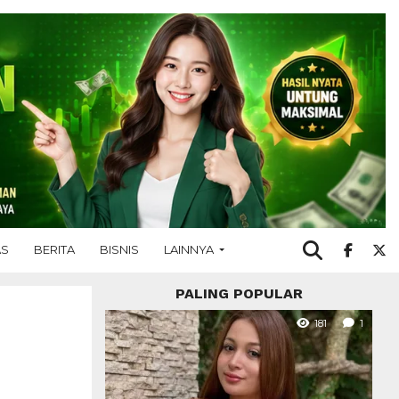
AS
BERITA
BISNIS
LAINNYA
PALING POPULAR
181
1