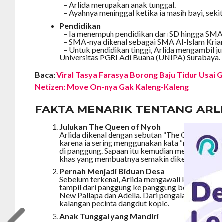
– Arlida merupakan anak tunggal.
– Ayahnya meninggal ketika ia masih bayi, sekita
Pendidikan
– Ia menempuh pendidikan dari SD hingga SMA 
– SMA-nya dikenal sebagai SMA Al-Islam Krian
– Untuk pendidikan tinggi, Arlida mengambil ju
Universitas PGRI Adi Buana (UNIPA) Surabaya.
Baca:
Viral Tasya Farasya Borong Baju Tidur Usai 
Netizen: Move On-nya Gak Kaleng-Kaleng
FAKTA MENARIK TENTANG ARL
Julukan The Queen of Nyoh
Arlida dikenal dengan sebutan “The Queen of Ny
karena ia sering menggunakan kata “nyoh” sebag
di panggung. Sapaan itu kemudian melekat pada d
khas yang membuatnya semakin dikenal publik.
Pernah Menjadi Biduan Desa
Sebelum terkenal, Arlida mengawali kariernya se
tampil dari panggung ke panggung bersama orke
New Pallapa dan Adella. Dari pengalaman inilah
kalangan pecinta dangdut koplo.
Anak Tunggal yang Mandiri