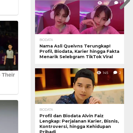
147
1
BIODATA
Nama Asli Queivns Terungkap!
Profil, Biodata, Karier hingga Fakta
Menarik Selebgram TikTok Viral
145
2
BIODATA
Profil dan Biodata Alvin Faiz
Lengkap: Perjalanan Karier, Bisnis,
Kontroversi, hingga Kehidupan
Pribadi