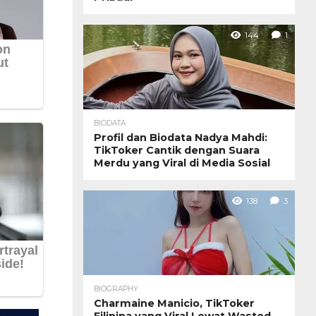
144
1
BIODATA
Profil dan Biodata Nadya Mahdi:
TikToker Cantik dengan Suara
Merdu yang Viral di Media Sosial
138
3
BIOGRAPHY
Charmaine Manicio, TikToker
Filipina yang Viral Lewat Wasted