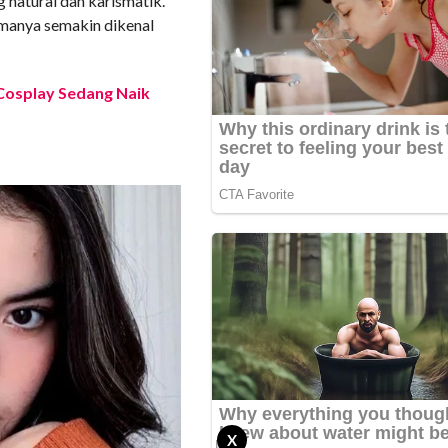
 natural dan karismatik.
namanya semakin dikenal
n Cosplay Sedang Naik
X