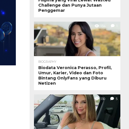
Challenge dan Punya Jutaan
Penggemar
134
1
BIOGRAPHY
Biodata Veronica Perasso, Profil,
Umur, Karier, Video dan Foto
Bintang OnlyFans yang Diburu
Netizen
130
5