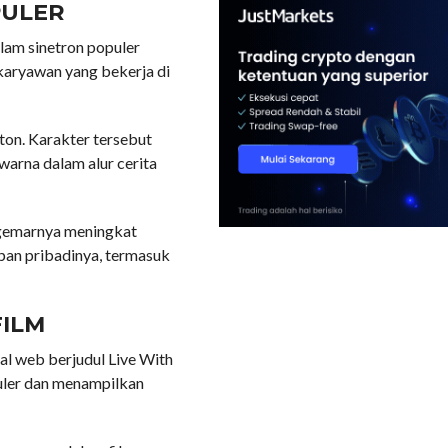
PULER
alam sinetron populer
karyawan yang bekerja di
ton. Karakter tersebut
arna dalam alur cerita
ggemarnya meningkat
pan pribadinya, termasuk
FILM
rial web berjudul Live With
puler dan menampilkan