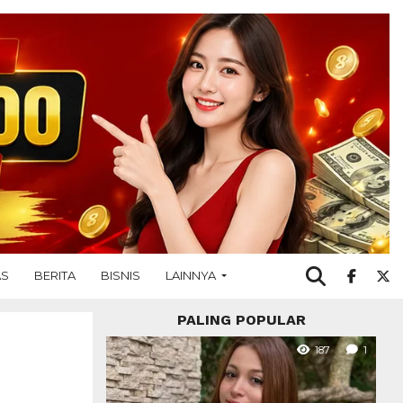
AS
BERITA
BISNIS
LAINNYA
PALING POPULAR
187
1