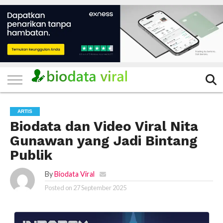
HOME
FILTER
KATEGORI
IKLAN
TERVIRAL
TRADING
KOMUNITAS
BERITA
BISNIS
LAINNYA
GRATIS
ARTIS
Biodata dan Video Viral Nita
Gunawan yang Jadi Bintang
Publik
By
Biodata Viral
Posted on
27 September 2025