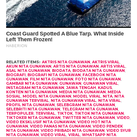
RELATED ITEMS:
AKTRIS NITA GUNAWAN
,
AKTRIS VIRAL
,
AKUN NITA GUNAWAN
,
ARTIS NITA GUNAWAN
,
ARTIS VIRAL
,
ASAL NITA GUNAWAN
,
BIODATA
,
BIODATA NITA GUNAWAN
,
BIOGRAFI
,
BIOGRAFI NITA GUNAWAN
,
FACEBOOK NITA
GUNAWAN
,
FILM NITA GUNAWAN
,
FOTO NITA GUNAWAN
,
GAMBAR NITA GUNAWAN
,
GUNAWAN
,
GUNAWAN VIRAL
,
INSTAGRAM NITA GUNAWAN
,
JAWA TENGAH
,
KADUS
,
KONTEN NITA GUNAWAN
,
MEDIA NITA GUNAWAN
,
MEDIA
SOSIAL
,
MODEL NITA GUNAWAN
,
MODEL VIRAL
,
NITA
,
NITA
GUNAWAN TERVIRAL
,
NITA GUNAWAN VIRAL
,
NITA VIRAL
,
PROFIL NITA GUNAWAN
,
SELEBGRAM NITA GUNAWAN
,
SELEBRITI NITA GUNAWAN
,
TELEGRAM NITA GUNAWAN
,
TERPOPULER
,
TERVIRAL
,
TIKTOK
,
TIKTOK NITA GUNAWAN
,
TIKTOKER NITA GUNAWAN
,
TWITTER NITA GUNAWAN
,
VIDEO
,
VIDEO EKSKLUSIF NITA GUNAWAN
,
VIDEO HOT NITA
GUNAWAN
,
VIDEO PANAS NITA GUNAWAN
,
VIDEO PENDEK
NITA GUNAWAN
,
VIDEO PRIBADI NITA GUNAWAN
,
VIDEO SYUR
NITA GUNAWAN
,
VIDEO VIRAL
,
VIRAL
,
WHATSAPP NITA