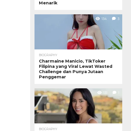
Menarik
134
3
BIOGRAPHY
Charmaine Manicio, TikToker
Filipina yang Viral Lewat Wasted
Challenge dan Punya Jutaan
Penggemar
131
1
BIOGRAPHY