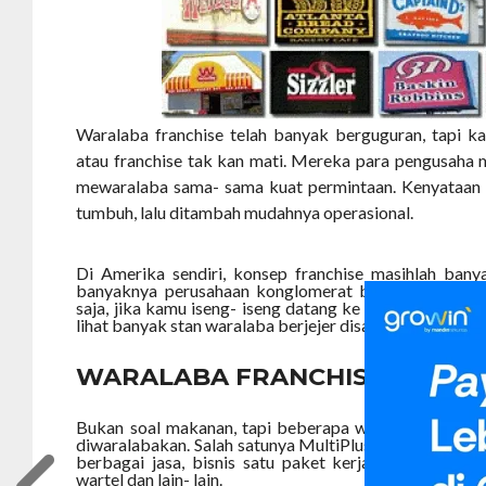
Waralaba franchise telah banyak berguguran, tapi ka
atau franchise tak kan mati. Mereka para pengusaha
mewaralaba sama- sama kuat permintaan. Kenyataan
tumbuh, lalu ditambah mudahnya operasional.
Di Amerika sendiri, konsep franchise masihlah bany
banyaknya perusahaan konglomerat berkonsep waral
saja, jika kamu iseng- iseng datang ke pameran waral
lihat banyak stan waralaba berjejer disana.
WARALABA FRANCHISE SUKSE
Bukan soal makanan, tapi beberapa waralaba memili
diwaralabakan. Salah satunya MultiPlus, sebuah mer
berbagai jasa, bisnis satu paket kerja. Ada jasa pen
wartel dan lain- lain.