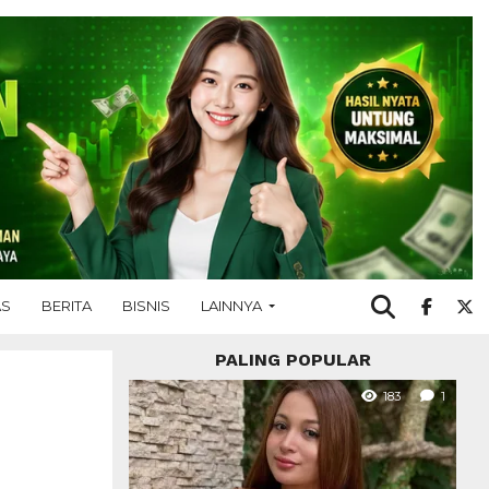
AS
BERITA
BISNIS
LAINNYA
PALING POPULAR
183
1