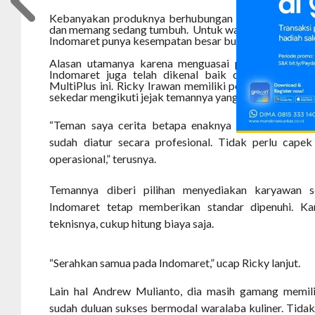
Kebanyakan produknya berhubungan jasa digital. Prins
dan memang sedang tumbuh. Untuk waralaba lain, yang 
Indomaret punya kesempatan besar buat kamu orang 
Alasan utamanya karena menguasai pasar mini mark
Indomaret juga telah dikenal baik dari iklan atau
MultiPlus ini. Ricky Irawan memiliki pengalaman den
sekedar mengikuti jejak temannya yang sudah lebih dulu
“Teman saya cerita betapa enaknya menjadi franch
sudah diatur secara profesional. Tidak perlu cape
operasional,” terusnya.
Temannya diberi pilihan menyediakan karyawan s
Indomaret tetap memberikan standar dipenuhi. Ka
teknisnya, cukup hitung biaya saja.
“Serahkan samua pada Indomaret,” ucap Ricky lanjut.
Lain hal Andrew Mulianto, dia masih gamang memil
sudah duluan sukses bermodal waralaba kuliner. Tidak h