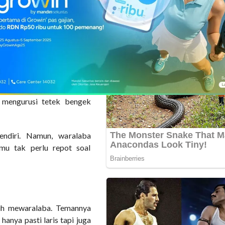
ip kerjanya dinilai bagus,
sudah terkenal, sebut saja
baru.
et (satu pesaing), merek
 dilapangan, beda dengan
gan Indomaret. Ia mengaku
 sukses.
isee Indomaret. Semuanya
k mengurusi tetek bengek
endiri. Namun, waralaba
mu tak perlu repot soal
ih mewaralaba. Temannya
anya pasti laris tapi juga