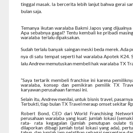
tinggal masak. Ia bercerita lebih lanjut bahwa gerai s
bulan saja.
Temanya ikutan waralaba Bakmi Japos yang dijualnya
Apa sebabnya gagal? Tentu kembali ke pribadi masing
waralaba terlalu dipaksakan.
Sudah terlalu banyak saingan meski beda merek. Ada pu
nya di satu tempat seperti hal waralaba Apotek K24. S
lalu Andrew memutuskan membeli hak waralaba TX Tra
“Saya tertarik membeli franchise ini karena pemilikn
waralaba, konsep dan pemikiran pemilik TX Trave
karyawan perusahaan farmasi ini.
Selain itu, Andrew menilai, untuk bisnis travel, pasarny
Terbukti, tiap bulan TX Travel meraup omset sekitar Rp
Robert Bond, CEO dari World Franchising Networ
perusahaan waralaba yang kuat: jumlah lokasi (semak
rata- rata kegagalan (jumlah penutupan oulate ti
dilaporkan dibagi jumlah total lokasi yang ada), per
tahun, dan jumlah jam pelatihan sebagai persentase dar