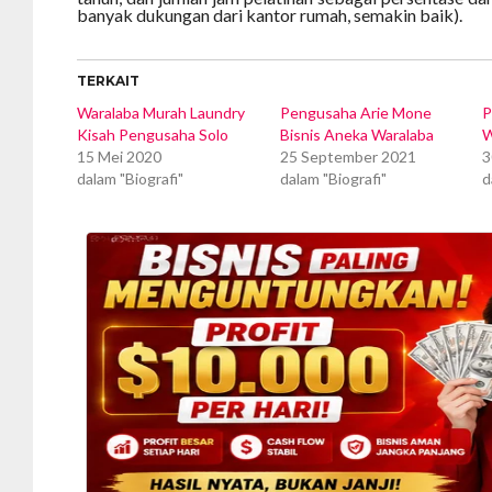
banyak dukungan dari kantor rumah, semakin baik).
TERKAIT
Waralaba Murah Laundry
Pengusaha Arie Mone
P
Kisah Pengusaha Solo
Bisnis Aneka Waralaba
W
15 Mei 2020
25 September 2021
3
dalam "Biografi"
dalam "Biografi"
d