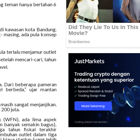
ang teman hanya bertahan 6
 di kawasan kota Bandung.
- masing, ada pula konsep
la terlalu menjamur outlet
etelah mencari-cari, tahun
vel.
ya. Dari beberapa pameran
l berbeda,” ujar mantan
a masih sangat menjanjikan.
 200 juta.
k (WFN), ada lima aspek
in banyak semakin bagus),
ga tahun fiskal terakhir
tumbuhan outlet dalam tiga
i biaya startup (yang lebih