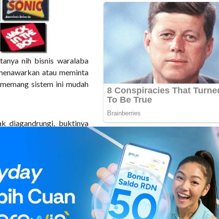
tanya nih bisnis waralaba
 menawarkan atau meminta
 memang sistem ini mudah
ak diagandrungi, buktinya
aba. Di penghujung 2003
aba lokal, maka kamu akan
S
h menawarkan bidang jasa
ek dagang yang menawarkan
giriman, warnet, fotokopi,