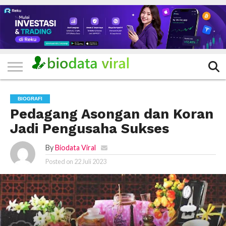
HOME
FILTER
KATEGORI
IKLAN
TERVIRAL
TRADING
KOMUNITAS
BERITA
BISNIS
LAINNYA
GRATIS
BIOGRAFI
Pedagang Asongan dan Koran
Jadi Pengusaha Sukses
By
Biodata Viral
Posted on
22 Juli 2023