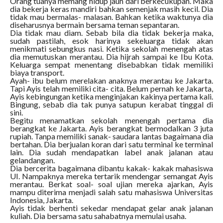
Orang tuanya memang hidup jauh dari berkecukupan. Maka
dia bekerja keras mandiri bahkan semenjak masih kecil. Dia
tidak mau bermalas- malasan. Bahkan ketika waktunya dia
diseharusnya bermain bersama teman sepantaran.
Dia tidak mau diam. Sebab bila dia tidak bekerja maka,
sudah pastilah, esok harinya sekeluarga tidak akan
menikmati sebungkus nasi. Ketika sekolah menengah atas
dia memutuskan merantau. Dia hijrah sampai ke Ibu Kota.
Keluarga sempat menentang disebabkan tidak memiliki
biaya transport.
Ayah- ibu belum merelakan anaknya merantau ke Jakarta.
Tapi Ayis telah memiliki cita- cita. Belum pernah ke Jakarta,
Ayis kebingungan ketika menginjakan kakinya pertama kali.
Bingung, sebab dia tak punya satupun kerabat tinggal di
sini.
Begitu menamatkan sekolah menengah pertama dia
berangkat ke Jakarta. Ayis berangkat bermodalkan 3 juta
rupiah. Tanpa memiliki sanak- saudara lantas bagaimana dia
bertahan. Dia berjualan koran dari satu terminal ke terminal
lain. Dia sudah mendapatkan label anak jalanan atau
gelandangan.
Dia bercerita bagaimana dibantu kakak- kakak mahasiswa
UI. Nampaknya mereka tertarik mendengar semangat Ayis
merantau. Berkat soal- soal ujian mereka ajarkan, Ayis
mampu diterima menjadi salah satu mahasiswa Universitas
Indonesia, Jakarta.
Ayis tidak berhenti sekedar mendapat gelar anak jalanan
kuliah. Dia bersama satu sahabatnya memulai usaha.