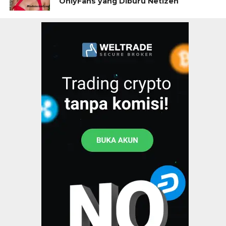
OnlyFans yang Diburu Netizen