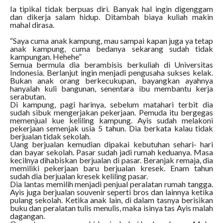
Ia tipikal tidak berpuas diri. Banyak hal ingin digenggam
dan dikerja salam hidup. Ditambah biaya kuliah makin
mahal dirasa.
“Saya cuma anak kampung, mau sampai kapan juga ya tetap
anak kampung, cuma bedanya sekarang sudah tidak
kampungan. Hehehe”
Semua bermula dia berambisis berkuliah di Universitas
Indonesia. Berlanjut ingin menjadi pengusaha sukses kelak.
Bukan anak orang berkecukupan, bayangkan ayahnya
hanyalah kuli bangunan, senentara ibu membantu kerja
serabutan.
Di kampung, pagi harinya, sebelum matahari terbit dia
sudah sibuk mengerjakan pekerjaan. Pemuda itu bergegas
memenjual kue keliling kampung. Ayis sudah melakoni
pekerjaan semenjak usia 5 tahun. Dia berkata kalau tidak
berjualan tidak sekolah.
Uang berjualan kemudian dipakai kebutuhan sehari- hari
dan bayar sekolah. Pasar sudah jadi rumah keduanya. Masa
kecilnya dihabiskan berjualan di pasar. Beranjak remaja, dia
memiliki pekerjaan baru berjualan kresek. Enam tahun
sudah dia berjualan kresek keliling pasar.
Dia lantas memilih menjadi penjual peralatan rumah tangga.
Ayis juga berjualan souvenir seperti bros dan lainnya ketika
pulang sekolah. Ketika anak lain, di dalam tasnya berisikan
buku dan peralatan tulis menulis, maka isinya tas Ayis malah
dagangan.