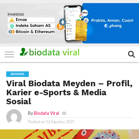
HOME
FILTER
KATEGORI
IKLAN
TERVIRAL
TRADING
KOMUNITAS
BERITA
BISNIS
LAINNYA
GRATIS
BIODATA
Viral Biodata Meyden – Profil,
Karier e-Sports & Media
Sosial
By
Biodata Viral
Posted on
12 Agustus 2025