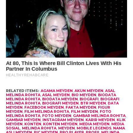
RELATED ITEMS:
AGAMA MEYDEN
,
AKUN MEYDEN
,
ASAL
MELINDA ROHITA
,
ASAL MEYDEN
,
BIO MEYDEN
,
BIODATA
MELINDA ROHITA
,
BIODATA MEYDEN
,
BIOGRAFI
,
BIOGRAFI
MELINDA ROHITA
,
BIOGRAFI MEYDEN
,
BTR MEYDEN
,
DATA
MEYDEN
,
FACEBOOK MEYDEN
,
FAKTA MEYDEN
,
FIGUR
MEYDEN
,
FILM MELINDA ROHITA
,
FILM MEYDEN
,
FOTO
MELINDA ROHITA
,
FOTO MEYDEN
,
GAMBAR MELINDA ROHITA
,
GAMBAR MEYDEN
,
INSTAGRAM MEYDEN
,
KARIR MEYDEN
,
KLIK
MEYDEN
,
KONTEN
,
KONTEN MEYDEN
,
MEDIA MEYDEN
,
MEDIA
SOSIAL
,
MELINDA ROHITA
,
MEYDEN
,
MOBILE LEGENDS
,
NAMA
ASLI MEYDEN
,
PIC MEYDEN
,
PRO PLAYER
,
PROFIL MELINDA