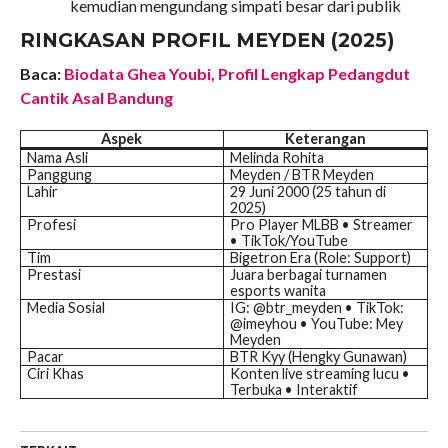
kemudian mengundang simpati besar dari publik
RINGKASAN PROFIL MEYDEN (2025)
Baca:
Biodata Ghea Youbi, Profil Lengkap Pedangdut
Cantik Asal Bandung
Aspek
Keterangan
Nama Asli
Melinda Rohita
Panggung
Meyden / BTR Meyden
Lahir
29 Juni 2000 (25 tahun di
2025)
Profesi
Pro Player MLBB • Streamer
• TikTok/YouTube
Tim
Bigetron Era (Role: Support)
Prestasi
Juara berbagai turnamen
esports wanita
Media Sosial
IG: @btr_meyden • TikTok:
@imeyhou • YouTube: Mey
Meyden
Pacar
BTR Kyy (Hengky Gunawan)
Ciri Khas
Konten live streaming lucu •
Terbuka • Interaktif