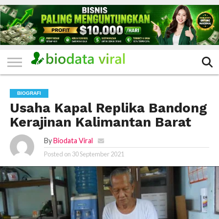
HOME
FILTER
KATEGORI
IKLAN
TERVIRAL
TRADING
KOMUNITAS
BERITA
BISNIS
LAINNYA
GRATIS
BIOGRAFI
Usaha Kapal Replika Bandong
Kerajinan Kalimantan Barat
By
Biodata Viral
Posted on
30 September 2021