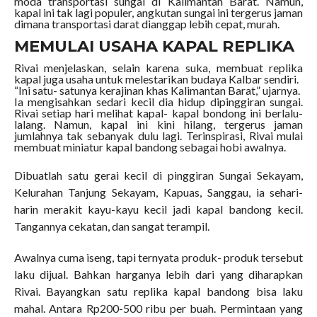
moda transportasi sungai di Kalimantan Barat. Namun,
kapal ini tak lagi populer, angkutan sungai ini tergerus jaman
dimana transportasi darat dianggap lebih cepat, murah.
MEMULAI USAHA KAPAL REPLIKA
Rivai menjelaskan, selain karena suka, membuat replika
kapal juga usaha untuk melestarikan budaya Kalbar sendiri.
“Ini satu- satunya kerajinan khas Kalimantan Barat,” ujarnya.
Ia mengisahkan sedari kecil dia hidup dipinggiran sungai.
Rivai setiap hari melihat kapal- kapal bondong ini berlalu-
lalang. Namun, kapal ini kini hilang, tergerus jaman
jumlahnya tak sebanyak dulu lagi. Terinspirasi, Rivai mulai
membuat miniatur kapal bandong sebagai hobi awalnya.
Dibuatlah satu gerai kecil di pinggiran Sungai Sekayam,
Kelurahan Tanjung Sekayam, Kapuas, Sanggau, ia sehari-
harin merakit kayu-kayu kecil jadi kapal bandong kecil.
Tangannya cekatan, dan sangat terampil.
Awalnya cuma iseng, tapi ternyata produk- produk tersebut
laku dijual. Bahkan harganya lebih dari yang diharapkan
Rivai. Bayangkan satu replika kapal bandong bisa laku
mahal. Antara Rp200-500 ribu per buah. Permintaan yang