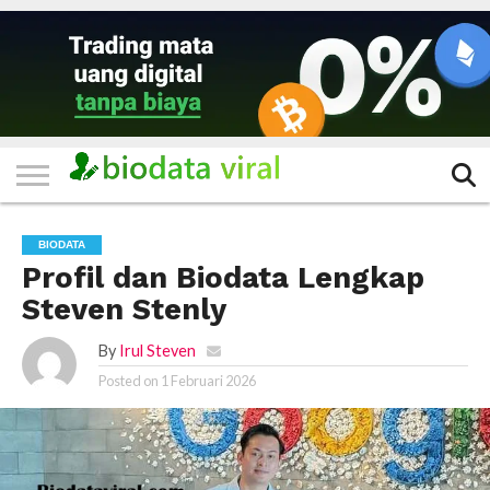
HOME
FILTER
KATEGORI
IKLAN
TERVIRAL
TRADING
KOMUNITAS
BERITA
BISNIS
LAINNYA
GRATIS
BIODATA
Profil dan Biodata Lengkap
Steven Stenly
By
Irul Steven
Posted on
1 Februari 2026