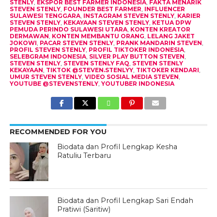
STENLY
,
EKSPOR BEST FARMER INDONESIA
,
FAKTA MENARIK
STEVEN STENLY
,
FOUNDER BEST FARMER
,
INFLUENCER
SULAWESI TENGGARA
,
INSTAGRAM STEVEN STENLY
,
KARIER
STEVEN STENLY
,
KEKAYAAN STEVEN STENLY
,
KETUA DPW
PEMUDA PERINDO SULAWESI UTARA
,
KONTEN KREATOR
DERMAWAN
,
KONTEN MEMBANTU ORANG
,
LELANG JAKET
JOKOWI
,
PACAR STEVEN STENLY
,
PRANK MANDARIN STEVEN
,
PROFIL STEVEN STENLY
,
PROFIL TIKTOKER INDONESIA
,
SELEBGRAM INDONESIA
,
SILVER PLAY BUTTON STEVEN
,
STEVEN STENLY
,
STEVEN STENLY FAQ
,
STEVEN STENLY
KEKAYAAN
,
TIKTOK @STEVEN.STENLYY
,
TIKTOKER KENDARI
,
UMUR STEVEN STENLY
,
VIDEO SOSIAL MEDIA STEVEN
,
YOUTUBE @STEVENSTENLY
,
YOUTUBER INDONESIA
RECOMMENDED FOR YOU
Biodata dan Profil Lengkap Kesha
Ratuliu Terbaru
Biodata dan Profil Lengkap Sari Endah
Pratiwi (Saritiw)