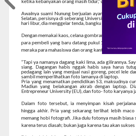
ketika kebanyakan orang masih tidur,” ujar Pramono.
Awalnya suami Nunung berjualan ayam bakar di pingg
Selatan, persisnya di seberang Universitas Sahid. Di tem
hari libur, dia menggelar tenda, bangku dan meja untuk
Dengan memakai kaos, celana gombrang dan sandal jepi
para pembeli yang baru datang pukul 14.00. Sebagian
meraka para mahasiswa dan orang kantoran yang bekerj
“Tapi ya namanya dagang kaki lima, ada gilirannya. Sa
siang. Dagangan habis nggak habis saya harus tutup
pedagang lain yang menjual nasi goreng, pecel lele d
sambil memperlihatkan foto lamanya di laptop.
Pria yang menamatkan pendidikan S3, maksudnya cu
Madiun yang belakangan akrab dengan laptop. Dia
Entrepreneur University (EU), dan foto- foto karyanya 
Dalam foto tersebut, ia menyimpan kisah perjalana
hingga akhir. Pria yang sekarang terlihat lebih maco
memang hobi fotografi. Jika dulu fotonya masih biasa saj
karena terus diasah; bukan juga karena tau akan sukses 