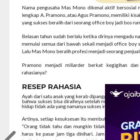
Nama pengusaha Mas Mono dikenal aktif bersosial m
lengkap A. Pramono, atau Agus Pramono, memiliki kisah 
yang sukses beralih dari seorang office boy jadi bos r
Belasan tahun sudah berlalu ketika dirinya mengadu nas
memulai semua dari bawah sekali menjadi office boy 
Lalu Mas Mono beralih profesi menjadi seorang penjual 
Pramono menjadi miliarder berkat kegigihan dan
rahasianya?
RESEP RAHASIA
Ayah dari satu anak yang kerab dipanggil Mas Mono i
bahwa sukses bisa diraihnya setelah melewati proses 
hidup tidak ada yang namanya sukses instant.
Artinya, setiap kesuksesan itu membutuhkan perjuan
“Orang tidak tahu dan mungkin tidak mau tahu, keti
harus ke pasar jam tiga dinihari. Jam empat subuh 