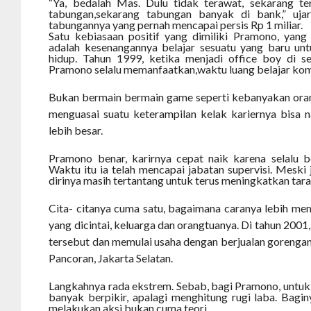
“Ya, bedalah Mas. Dulu tidak terawat, sekarang t
tabungan,sekarang tabungan banyak di bank,” uja
tabungannya yang pernah mencapai persis Rp 1 miliar.
Satu kebiasaan positif yang dimiliki Pramono, yang
adalah kesenangannya belajar sesuatu yang baru unt
hidup. Tahun 1999, ketika menjadi office boy di s
Pramono selalu memanfaatkan,waktu luang belajar kom
Bukan bermain bermain game seperti kebanyakan oran
menguasai suatu keterampilan kelak kariernya bisa n
lebih besar.
Pramono benar, karirnya cepat naik karena selalu be
Waktu itu ia telah mencapai jabatan supervisi. Meski 
dirinya masih tertantang untuk terus meningkatkan tara
Cita- citanya cuma satu, bagaimana caranya lebih m
yang dicintai, keluarga dan orangtuanya. Di tahun 2001,
tersebut dan memulai usaha dengan berjualan gorengan k
Pancoran, Jakarta Selatan.
Langkahnya rada ekstrem. Sebab, bagi Pramono, untuk 
banyak berpikir, apalagi menghitung rugi laba. Bagin
melakukan aksi bukan cuma teori.