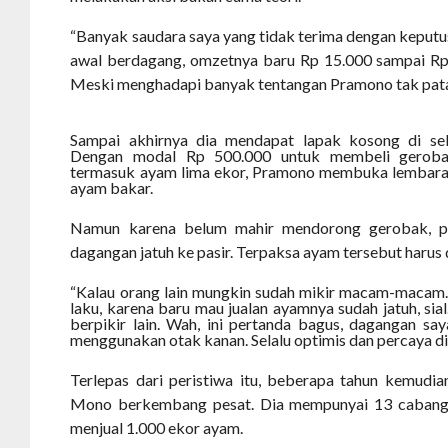
“Banyak saudara saya yang tidak terima dengan keputus
awal berdagang, omzetnya baru Rp 15.000 sampai Rp 2
Meski menghadapi banyak tentangan Pramono tak pata
Sampai akhirnya dia mendapat lapak kosong di seb
Dengan modal Rp 500.000 untuk membeli gerobak 
termasuk ayam lima ekor, Pramono membuka lembara
ayam bakar.
Namun karena belum mahir mendorong gerobak, pe
dagangan jatuh ke pasir. Terpaksa ayam tersebut harus 
“Kalau orang lain mungkin sudah mikir macam-macam. 
laku, karena baru mau jualan ayamnya sudah jatuh, sial
berpikir lain. Wah, ini pertanda bagus, dagangan say
menggunakan otak kanan. Selalu optimis dan percaya di
Terlepas dari peristiwa itu, beberapa tahun kemud
Mono berkembang pesat. Dia mempunyai 13 cabang d
menjual 1.000 ekor ayam.