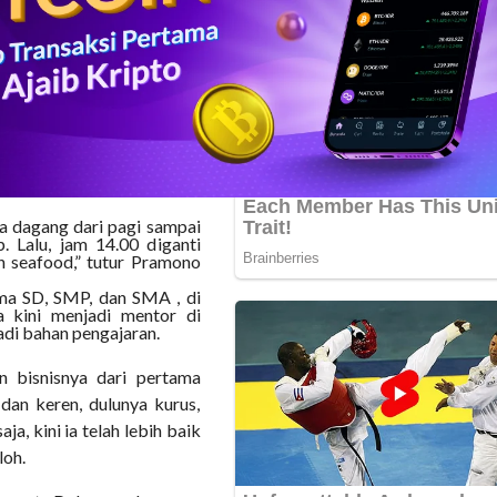
ir Jalan Soepomo, Jakarta
pat itu, setiap hari-kecuali
 berdagang.
t, Pramono setia melayani
 pembeli warungnya adalah
a di wilayah tersebut.
ya dagang dari pagi sampai
. Lalu, jam 14.00 diganti
an seafood,” tutur Pramono
ma SD, SMP, dan SMA , di
 kini menjadi mentor di
jadi bahan pengajaran.
n bisnisnya dari pertama
 dan keren, dulunya kurus,
a, kini ia telah lebih baik
loh.