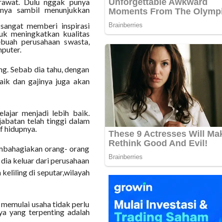
erawat. Dulu nggak punya
rnya sambil menunjukkan
 sangat memberi inspirasi
uk meningkatkan kualitas
ebuah perusahaan swasta,
puter.
g. Sebab dia tahu, dengan
aik dan gajinya juga akan
lajar menjadi lebih baik.
jabatan telah tinggi dalam
f hidupnya.
embahagiakan orang- orang
 dia keluar dari perusahaan
eliling di seputar,wilayah
memulai usaha tidak perlu
ya yang terpenting adalah