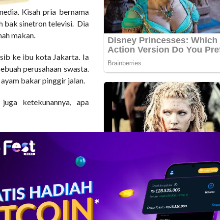
edia. Kisah pria bernama
bak sinetron televisi. Dia
umah makan.
ib ke ibu kota Jakarta. Ia
sebuah perusahaan swasta.
ayam bakar pinggir jalan.
 juga ketekunannya, apa
ni baru- baru menambahkan
panjang. Ia meyakini dalam
gan untuk mendapatkannya.
ka memulai usaha ini saya
sudah menyalakan kompor,