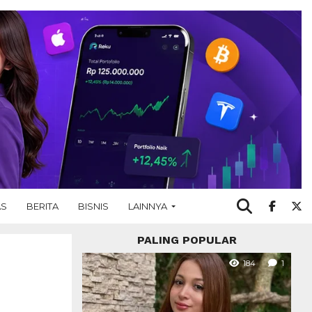
AS
BERITA
BISNIS
LAINNYA
PALING POPULAR
184
1