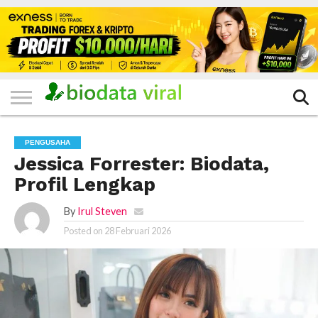
HOME
FILTER
KATEGORI
IKLAN
TERVIRAL
TRADING
KOMUNITAS
BERITA
BISNIS
LAINNYA
GRATIS
PENGUSAHA
Jessica Forrester: Biodata,
Profil Lengkap
By
Irul Steven
Posted on
28 Februari 2026