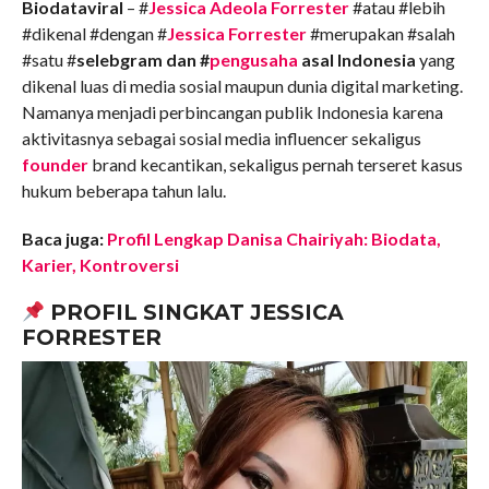
Biodataviral
– #
Jessica Adeola Forrester
#atau #lebih
#dikenal #dengan #
Jessica Forrester
#merupakan #salah
#satu #
selebgram dan #
pengusaha
asal Indonesia
yang
dikenal luas di media sosial maupun dunia digital marketing.
Namanya menjadi perbincangan publik Indonesia karena
aktivitasnya sebagai sosial media influencer sekaligus
founder
brand kecantikan, sekaligus pernah terseret kasus
hukum beberapa tahun lalu.
Baca juga:
Profil Lengkap Danisa Chairiyah: Biodata,
Karier, Kontroversi
PROFIL SINGKAT JESSICA
FORRESTER