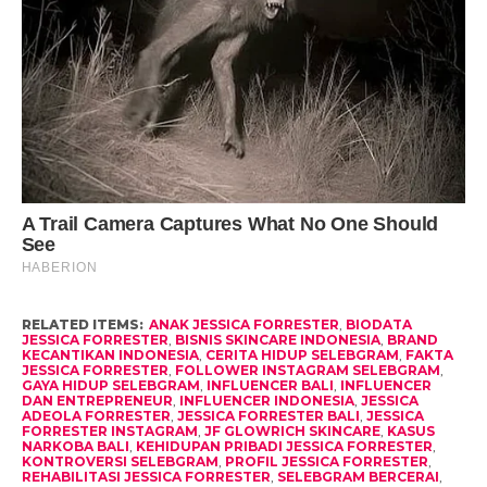
RELATED ITEMS:
ANAK JESSICA FORRESTER
,
BIODATA
JESSICA FORRESTER
,
BISNIS SKINCARE INDONESIA
,
BRAND
KECANTIKAN INDONESIA
,
CERITA HIDUP SELEBGRAM
,
FAKTA
JESSICA FORRESTER
,
FOLLOWER INSTAGRAM SELEBGRAM
,
GAYA HIDUP SELEBGRAM
,
INFLUENCER BALI
,
INFLUENCER
DAN ENTREPRENEUR
,
INFLUENCER INDONESIA
,
JESSICA
ADEOLA FORRESTER
,
JESSICA FORRESTER BALI
,
JESSICA
FORRESTER INSTAGRAM
,
JF GLOWRICH SKINCARE
,
KASUS
NARKOBA BALI
,
KEHIDUPAN PRIBADI JESSICA FORRESTER
,
KONTROVERSI SELEBGRAM
,
PROFIL JESSICA FORRESTER
,
REHABILITASI JESSICA FORRESTER
,
SELEBGRAM BERCERAI
,