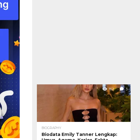
162
3
BIOGRAPHY
Biodata Emily Tanner Lengkap:
Umur, Agama, Karier, Fakta