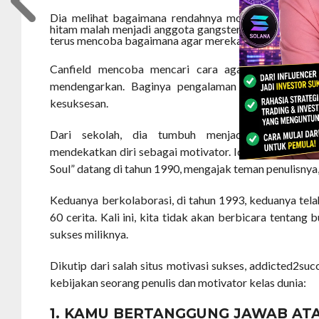
Dia melihat bagaimana rendahnya motivasi anak didi
hitam malah menjadi anggota gangster. Tidakk mau me
terus mencoba bagaimana agar mereka tetap belajar.
Canfield mencoba mencari cara agar mereka setid
mendengarkan. Baginya pengalaman menjadi guru 
kesuksesan.
Dari sekolah, dia tumbuh menjadi seorang pe
mendekatkan diri sebagai motivator. Ide tantang buku
Soul” datang di tahun 1990, mengajak teman penulisnya
Keduanya berkolaborasi, di tahun 1993, keduanya tela
60 cerita. Kali ini, kita tidak akan berbicara tentang 
sukses miliknya.
Dikutip dari salah situs motivasi sukses, addicted2suc
kebijakan seorang penulis dan motivator kelas dunia:
1. KAMU BERTANGGUNG JAWAB AT