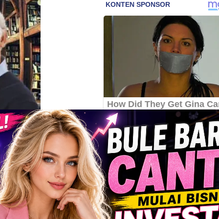
kunci sukses Jack Canfield,
i menganalisa anak ketika
 guru mengajar anak- anak