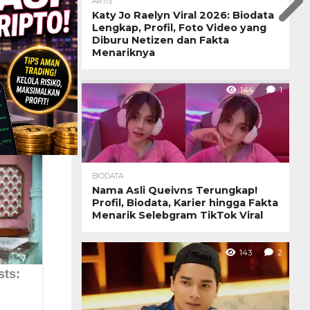
ARTIS
Katy Jo Raelyn Viral 2026: Biodata
Lengkap, Profil, Foto Video yang
Diburu Netizen dan Fakta
Menariknya
144
1
BIODATA
Nama Asli Queivns Terungkap!
Profil, Biodata, Karier hingga Fakta
Menarik Selebgram TikTok Viral
143
2