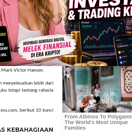
k, kebanyakan anak kulit
nyerah mengajar, Canfield
aknya termotivasi untuk
merupakan jalan pertama
mbicara, mengajak dan
 berseri “Chicken Soup for
, Mark Victor Hansen.
h menyelesaikan lebih dari
buku tetapi tentang rahasia
cess.com, berikut 10 kunci
AS KEBAHAGIAAN