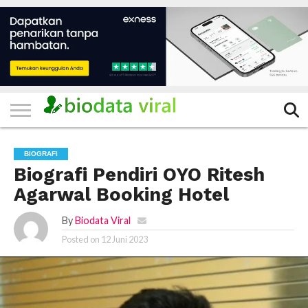
HOME
FILTER
KATEGORI
IKLAN
TERVIRAL
TRADING
KOMUNITAS
BERITA
BISNIS
LAINNYA
GRATIS
BIOGRAFI
Biografi Pendiri OYO Ritesh
Agarwal Booking Hotel
By
Biodata Viral
Posted on
12 Juni 2023