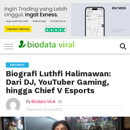
HOME
FILTER
KATEGORI
IKLAN
TERVIRAL
TRADING
KOMUNITAS
BERITA
BISNIS
LAINNYA
GRATIS
BIOGRAFI
Biografi Luthfi Halimawan:
Dari DJ, YouTuber Gaming,
hingga Chief V Esports
By
Biodata Viral
Posted on
15 Juni 2025