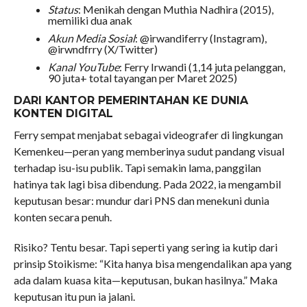
Status
: Menikah dengan Muthia Nadhira (2015),
memiliki dua anak
Akun Media Sosial
: @irwandiferry (Instagram),
@irwndfrry (X/Twitter)
Kanal YouTube
: Ferry Irwandi (1,14 juta pelanggan,
90 juta+ total tayangan per Maret 2025)
DARI KANTOR PEMERINTAHAN KE DUNIA
KONTEN DIGITAL
Ferry sempat menjabat sebagai videografer di lingkungan
Kemenkeu—peran yang memberinya sudut pandang visual
terhadap isu-isu publik. Tapi semakin lama, panggilan
hatinya tak lagi bisa dibendung. Pada 2022, ia mengambil
keputusan besar: mundur dari PNS dan menekuni dunia
konten secara penuh.
Risiko? Tentu besar. Tapi seperti yang sering ia kutip dari
prinsip Stoikisme: “Kita hanya bisa mengendalikan apa yang
ada dalam kuasa kita—keputusan, bukan hasilnya.” Maka
keputusan itu pun ia jalani.