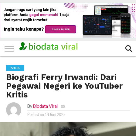
HOME
FILTER
KATEGORI
IKLAN
TERVIRAL
TRADING
KOMUNITAS
BERITA
BISNIS
LAINNYA
GRATIS
ARTIS
Biografi Ferry Irwandi: Dari
Pegawai Negeri ke YouTuber
Kritis
By
Biodata Viral
Posted on
14 Juni 2025