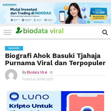
HOME
FILTER
KATEGORI
IKLAN
TERVIRAL
TRADING
KOMUNITAS
BERITA
BISNIS
LAINNYA
GRATIS
BIODATA
Biografi Ahok Basuki Tjahaja
Purnama Viral dan Terpopuler
By
Biodata Viral
Posted on
26 Mei 2025