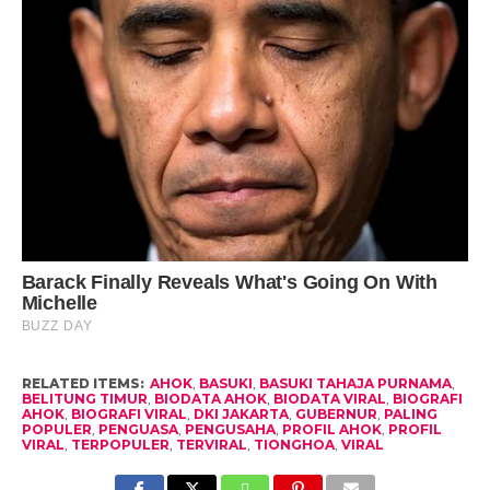
RELATED ITEMS:
AHOK
,
BASUKI
,
BASUKI TAHAJA PURNAMA
,
BELITUNG TIMUR
,
BIODATA AHOK
,
BIODATA VIRAL
,
BIOGRAFI
AHOK
,
BIOGRAFI VIRAL
,
DKI JAKARTA
,
GUBERNUR
,
PALING
POPULER
,
PENGUASA
,
PENGUSAHA
,
PROFIL AHOK
,
PROFIL
VIRAL
,
TERPOPULER
,
TERVIRAL
,
TIONGHOA
,
VIRAL