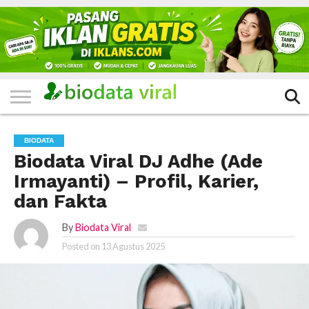
HOME
FILTER
KATEGORI
IKLAN
TERVIRAL
TRADING
KOMUNITAS
BERITA
BISNIS
LAINNYA
GRATIS
BIODATA
Biodata Viral DJ Adhe (Ade
Irmayanti) – Profil, Karier,
dan Fakta
By
Biodata Viral
Posted on
13 Agustus 2025