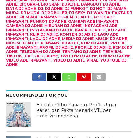
ADHE
,
BIOGRAFI
,
BIOGRAFI DJ ADHE
,
DANGDUT DJ ADHE
,
DATA DJ ADHE
,
DJ
,
DJ ADHE
,
DJ FUNKOT
,
DJ HOT
,
DJ MAMA
MUDA
,
DJ MUDA
,
DJ POPULER
,
DJ SEXY
,
DJ WANITA
,
FAKTA DJ
ADHE
,
FILM ADE IRMAYANTI
,
FILM DJ ADHE
,
FOTO ADE
IRMAYANTI
,
FUNKOT DJ ADHE
,
GAMBAR ADE IRMAYANTI
,
GAMBAR DJ ADHE
,
HIBURAN DJ ADHE
,
INSTAGRAM ADE
IRMAYANTI
,
INSTAGRAM DJ ADHE
,
KARIR DJ ADHE
,
KLIP ADE
IRMAYANTI
,
KLIP DJ ADHE
,
KONTEN DJ ADHE
,
LAGU ADE
IRMAYANTI
,
LAGU DJ ADHE
,
MEDIA DJ ADHE
,
MUSIK DJ ADHE
,
MUSISI DJ ADHE
,
PENYANYI DJ ADHE
,
POP DJ ADHE
,
PROFIL
ADE IRMAYANTI
,
PROFIL DJ ADHE
,
PROFILE DJ ADHE
,
REMIX DJ
ADHE
,
TELEGRAM DJ ADHE
,
TENTANG DJ ADHE
,
TERVIRAL
,
TIKTOK
,
TIKTOK DJ ADHE
,
TWITTER DJ ADHE
,
UMUR DJ ADHE
,
VIDEO ADE IRMAYANTI
,
VIDEO DJ ADHE
,
VIRAL
,
YOUTUBE DJ
ADHE
RECOMMENDED FOR YOU
Biodata Kobo Kanaeru: Profil, Umur,
Karier, dan Fakta Menarik VTuber
Hololive Indonesia