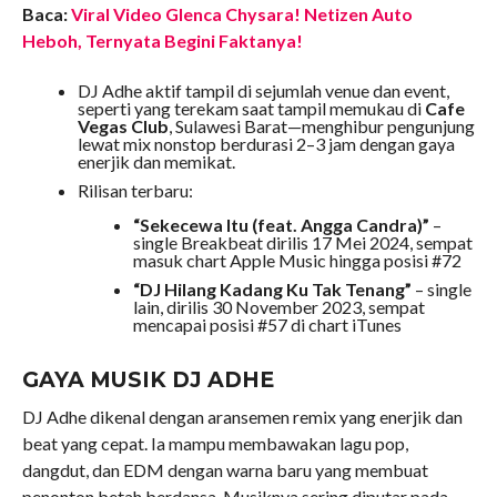
Baca:
Viral Video Glenca Chysara! Netizen Auto
Heboh, Ternyata Begini Faktanya!
DJ Adhe aktif tampil di sejumlah venue dan event,
seperti yang terekam saat tampil memukau di
Cafe
Vegas Club
, Sulawesi Barat—menghibur pengunjung
lewat mix nonstop berdurasi 2–3 jam dengan gaya
enerjik dan memikat.
Rilisan terbaru:
“Sekecewa Itu (feat. Angga Candra)”
–
single Breakbeat dirilis 17 Mei 2024, sempat
masuk chart Apple Music hingga posisi #72
“DJ Hilang Kadang Ku Tak Tenang”
– single
lain, dirilis 30 November 2023, sempat
mencapai posisi #57 di chart iTunes
GAYA MUSIK DJ ADHE
DJ Adhe dikenal dengan aransemen remix yang enerjik dan
beat yang cepat. Ia mampu membawakan lagu pop,
dangdut, dan EDM dengan warna baru yang membuat
penonton betah berdansa. Musiknya sering diputar pada