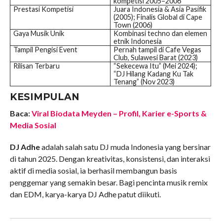
kompetisi 2005–2006
Prestasi Kompetisi
Juara Indonesia & Asia Pasifik
(2005); Finalis Global di Cape
Town (2006)
Gaya Musik Unik
Kombinasi techno dan elemen
etnik Indonesia
Tampil Pengisi Event
Pernah tampil di Cafe Vegas
Club, Sulawesi Barat (2023)
Rilisan Terbaru
“Sekecewa Itu” (Mei 2024);
“DJ Hilang Kadang Ku Tak
Tenang” (Nov 2023)
KESIMPULAN
Baca:
Viral Biodata Meyden – Profil, Karier e-Sports &
Media Sosial
DJ Adhe
adalah salah satu DJ muda Indonesia yang bersinar
di tahun 2025. Dengan kreativitas, konsistensi, dan interaksi
aktif di media sosial, ia berhasil membangun basis
penggemar yang semakin besar. Bagi pencinta musik remix
dan EDM, karya-karya DJ Adhe patut diikuti.