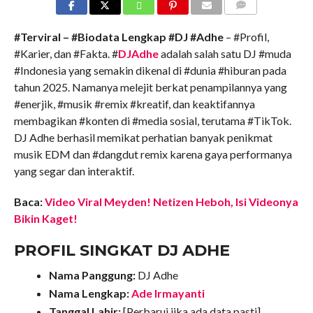
COMMENTS
#Terviral – #Biodata Lengkap #DJ #Adhe
– #Profil,
#Karier, dan #Fakta. #
DJAdhe
adalah salah satu DJ #muda
#Indonesia yang semakin dikenal di #dunia #hiburan pada
tahun 2025. Namanya melejit berkat penampilannya yang
#enerjik, #musik #remix #kreatif, dan keaktifannya
membagikan #konten di #media sosial, terutama #TikTok.
DJ Adhe berhasil memikat perhatian banyak penikmat
musik EDM dan #dangdut remix karena gaya performanya
yang segar dan interaktif.
Baca:
Video Viral Meyden! Netizen Heboh, Isi Videonya
Bikin Kaget!
PROFIL SINGKAT DJ ADHE
Nama Panggung:
DJ Adhe
Nama Lengkap:
Ade Irmayanti
Tanggal Lahir:
[Perbarui jika ada data pasti]