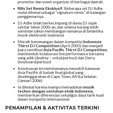
promotor dan event organizer di berbagai daerah.
Rilis Set Remix Eksklusif:
Beberapa set DJ Adhe
mulai dikenal sebagai “signature remix” di kalangan
penggemarnya.
DJ Adhe telah berkecimpung di dunia DJ sejak
sekitar tahun 2000-an, dan selama kurang lebih
sembilan tahun membangun namanya di belantika
musik elektronik Indonesia
Meraih kemenangan dalam kompetisi
Indonesia
Thirst DJ Competition
(April 2005) dan menjadi
juara semifinal
Asia Pacific Thirst DJ Competition
,
membentuk kolaborasi live performance bersama
sang adik (Andrey – vokal/perkusi) dan Derry
(keyboard/perkusi)
Kesuksesan ini membawanya mewakili kawasan
Asia Pasifik di babak final global yang
diselenggarakan di Cape Town, Afrika Selatan
(Januari 2006)
Ia dikenal karena mampu memadukan
musik
techno dengan sentuhan etnik Indonesia
,
memberikan diferensiasi sekaligus daya tarik kuat
dalam kompetisi internasional
PENAMPILAN & AKTIVITAS TERKINI