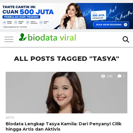
HOME
FILTER
KATEGORI
IKLAN
TERVIRAL
TRADING
KOMUNITAS
BERITA
BISNIS
LAINNYA
GRATIS
ALL POSTS TAGGED "TASYA"
339
1
ARTIS
Biodata Lengkap Tasya Kamila: Dari Penyanyi Cilik
hingga Artis dan Aktivis