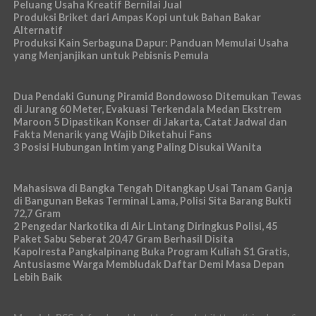
Peluang Usaha Kreatif Bernilai Jual
Produksi Briket dari Ampas Kopi untuk Bahan Bakar
Alternatif
Produksi Kain Serbaguna Dapur: Panduan Memulai Usaha
yang Menjanjikan untuk Pebisnis Pemula
Dua Pendaki Gunung Piramid Bondowoso Ditemukan Tewas
di Jurang 60 Meter, Evakuasi Terkendala Medan Ekstrem
Maroon 5 Dipastikan Konser di Jakarta, Catat Jadwal dan
Fakta Menarik yang Wajib Diketahui Fans
3 Posisi Hubungan Intim yang Paling Disukai Wanita
Mahasiswa di Bangka Tengah Ditangkap Usai Tanam Ganja
di Bangunan Bekas Terminal Lama, Polisi Sita Barang Bukti
72,7 Gram
2 Pengedar Narkotika di Air Lintang Diringkus Polisi, 45
Paket Sabu Seberat 20,47 Gram Berhasil Disita
Kapolresta Pangkalpinang Buka Program Kuliah S1 Gratis,
Antusiasme Warga Membludak Daftar Demi Masa Depan
Lebih Baik