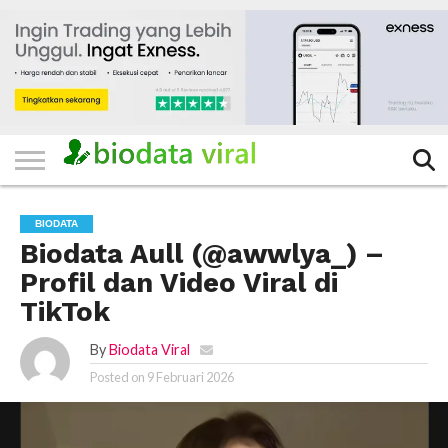
HOME
FILTER
KATEGORI
IKLAN
TERVIRAL
TRADING
KOMUNITAS
BERITA
BISNIS
LAINNYA
GRATIS
BIODATA
Biodata Aull (@awwlya_) –
Profil dan Video Viral di
TikTok
By
Biodata Viral
Posted on
9 Februari 2026