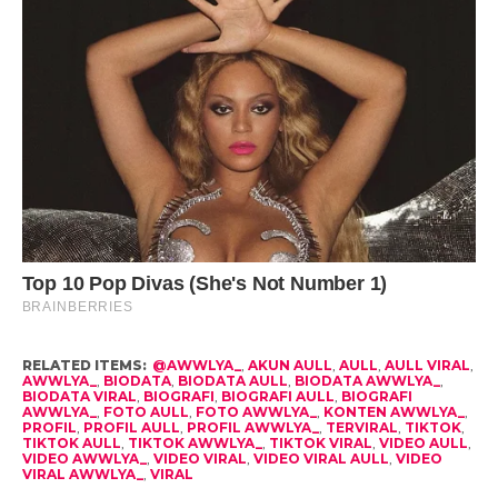
RELATED ITEMS:
@AWWLYA_
,
AKUN AULL
,
AULL
,
AULL VIRAL
,
AWWLYA_
,
BIODATA
,
BIODATA AULL
,
BIODATA AWWLYA_
,
BIODATA VIRAL
,
BIOGRAFI
,
BIOGRAFI AULL
,
BIOGRAFI
AWWLYA_
,
FOTO AULL
,
FOTO AWWLYA_
,
KONTEN AWWLYA_
,
PROFIL
,
PROFIL AULL
,
PROFIL AWWLYA_
,
TERVIRAL
,
TIKTOK
,
TIKTOK AULL
,
TIKTOK AWWLYA_
,
TIKTOK VIRAL
,
VIDEO AULL
,
VIDEO AWWLYA_
,
VIDEO VIRAL
,
VIDEO VIRAL AULL
,
VIDEO
VIRAL AWWLYA_
,
VIRAL