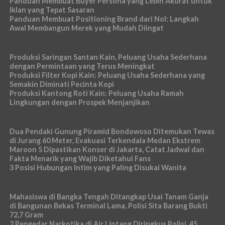
Panduan Membuat Buyer Persona yang Lebih Akurat untuk
Iklan yang Tepat Sasaran
Panduan Membuat Positioning Brand dari Nol: Langkah
Awal Membangun Merek yang Mudah Diingat
Produksi Saringan Santan Kain, Peluang Usaha Sederhana
dengan Permintaan yang Terus Meningkat
Produksi Filter Kopi Kain: Peluang Usaha Sederhana yang
Semakin Diminati Pecinta Kopi
Produksi Kantong Roti Kain: Peluang Usaha Ramah
Lingkungan dengan Prospek Menjanjikan
Dua Pendaki Gunung Piramid Bondowoso Ditemukan Tewas
di Jurang 60 Meter, Evakuasi Terkendala Medan Ekstrem
Maroon 5 Dipastikan Konser di Jakarta, Catat Jadwal dan
Fakta Menarik yang Wajib Diketahui Fans
3 Posisi Hubungan Intim yang Paling Disukai Wanita
Mahasiswa di Bangka Tengah Ditangkap Usai Tanam Ganja
di Bangunan Bekas Terminal Lama, Polisi Sita Barang Bukti
72,7 Gram
2 Pengedar Narkotika di Air Lintang Diringkus Polisi, 45