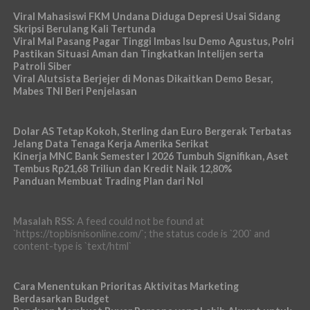
Viral Mahasiswi FKM Undana Diduga Depresi Usai Sidang
Skripsi Berulang Kali Tertunda
Viral Mal Pasang Pagar Tinggi Imbas Isu Demo Agustus, Polri
Pastikan Situasi Aman dan Tingkatkan Intelijen serta
Patroli Siber
Viral Alutsista Berjejer di Monas Dikaitkan Demo Besar,
Mabes TNI Beri Penjelasan
Dolar AS Tetap Kokoh, Sterling dan Euro Bergerak Terbatas
Jelang Data Tenaga Kerja Amerika Serikat
Kinerja MNC Bank Semester I 2026 Tumbuh Signifikan, Aset
Tembus Rp21,68 Triliun dan Kredit Naik 12,80%
Panduan Membuat Trading Plan dari Nol
Masalah RSS:
A feed could not be found at
`https://topbisnisonline.com/`; the status code is `200` and
content-type is `text/html`
Cara Menentukan Prioritas Aktivitas Marketing
Berdasarkan Budget