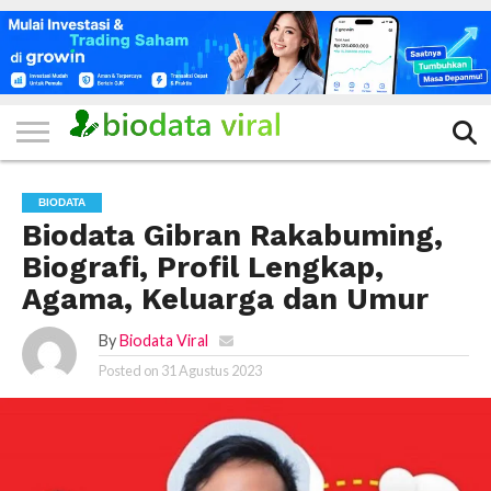
HOME
FILTER
KATEGORI
IKLAN
TERVIRAL
TRADING
KOMUNITAS
BERITA
BISNIS
LAINNYA
GRATIS
BIODATA
Biodata Gibran Rakabuming,
Biografi, Profil Lengkap,
Agama, Keluarga dan Umur
By
Biodata Viral
Posted on
31 Agustus 2023