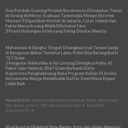
Dua Pendaki Gunung Piramid Bondowoso Ditemukan Tewas
di Jurang 60 Meter, Evakuasi Terkendala Medan Ekstrem
Maroon 5 Dipastikan Konser di Jakarta, Catat Jadwal dan
Fakta Menarik yang Wajib Diketahui Fans
3 Posisi Hubungan Intim yang Paling Disukai Wanita
Mahasiswa di Bangka Tengah Ditangkap Usai Tanam Ganja
di Bangunan Bekas Terminal Lama, Polisi Sita Barang Bukti
72,7 Gram
2 Pengedar Narkotika di Air Lintang Diringkus Polisi, 45
Paket Sabu Seberat 20,47 Gram Berhasil Disita
Kapolresta Pangkalpinang Buka Program Kuliah S1 Gratis,
Antusiasme Warga Membludak Daftar Demi Masa Depan
Lebih Baik
Masalah RSS:
A feed could not be found at `https://piool.com/`;
the status code is `200` and content-type is `text/html;
charset=UTF-8`
Viral Konten Eksklusif Bule Barbie, Foto dan Video Mantap!