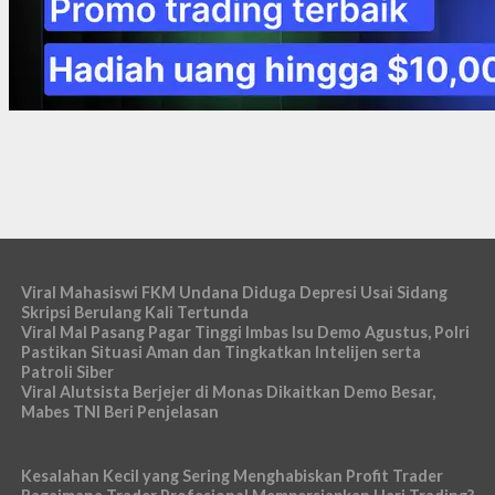
Viral Mahasiswi FKM Undana Diduga Depresi Usai Sidang
Skripsi Berulang Kali Tertunda
Viral Mal Pasang Pagar Tinggi Imbas Isu Demo Agustus, Polri
Pastikan Situasi Aman dan Tingkatkan Intelijen serta
Patroli Siber
Viral Alutsista Berjejer di Monas Dikaitkan Demo Besar,
Mabes TNI Beri Penjelasan
Kesalahan Kecil yang Sering Menghabiskan Profit Trader