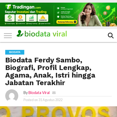
HOME
FILTER
KATEGORI
IKLAN
TERVIRAL
TRADING
KOMUNITAS
BERITA
BISNIS
LAINNYA
GRATIS
BIODATA
Biodata Ferdy Sambo,
Biografi, Profil Lengkap,
Agama, Anak, Istri hingga
Jabatan Terakhir
By
Biodata Viral
Posted on
31 Agustus 2022