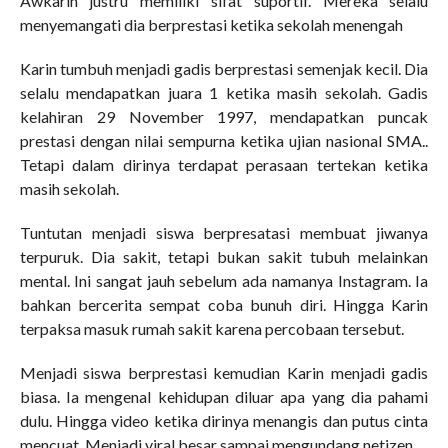
Awkarin justru memiliki sifat suportif. Mereka selalu
menyemangati dia berprestasi ketika sekolah menengah
Karin tumbuh menjadi gadis berprestasi semenjak kecil. Dia
selalu mendapatkan juara 1 ketika masih sekolah. Gadis
kelahiran 29 November 1997, mendapatkan puncak
prestasi dengan nilai sempurna ketika ujian nasional SMA..
Tetapi dalam dirinya terdapat perasaan tertekan ketika
masih sekolah.
Tuntutan menjadi siswa berpresatasi membuat jiwanya
terpuruk. Dia sakit, tetapi bukan sakit tubuh melainkan
mental. Ini sangat jauh sebelum ada namanya Instagram. Ia
bahkan bercerita sempat coba bunuh diri. Hingga Karin
terpaksa masuk rumah sakit karena percobaan tersebut.
Menjadi siswa berprestasi kemudian Karin menjadi gadis
biasa. Ia mengenal kehidupan diluar apa yang dia pahami
dulu. Hingga video ketika dirinya menangis dan putus cinta
mencuat. Menjadi viral besar sampai mengundang netizen.