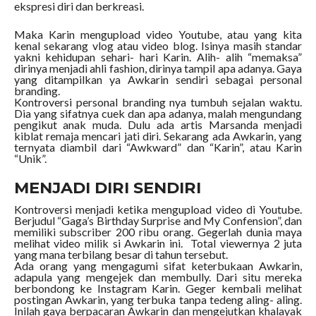
ekspresi diri dan berkreasi.
Maka Karin mengupload video Youtube, atau yang kita
kenal sekarang vlog atau video blog. Isinya masih standar
yakni kehidupan sehari- hari Karin. Alih- alih “memaksa”
dirinya menjadi ahli fashion, dirinya tampil apa adanya. Gaya
yang ditampilkan ya Awkarin sendiri sebagai personal
branding.
Kontroversi personal branding nya tumbuh sejalan waktu.
Dia yang sifatnya cuek dan apa adanya, malah mengundang
pengikut anak muda. Dulu ada artis Marsanda menjadi
kiblat remaja mencari jati diri. Sekarang ada Awkarin, yang
ternyata diambil dari “Awkward” dan “Karin”, atau Karin
“Unik”.
MENJADI DIRI SENDIRI
Kontroversi menjadi ketika mengupload video di Youtube.
Berjudul “Gaga’s Birthday Surprise and My Confension”, dan
memiliki subscriber 200 ribu orang. Gegerlah dunia maya
melihat video milik si Awkarin ini. Total viewernya 2 juta
yang mana terbilang besar di tahun tersebut.
Ada orang yang mengagumi sifat keterbukaan Awkarin,
adapula yang mengejek dan membully. Dari situ mereka
berbondong ke Instagram Karin. Geger kembali melihat
postingan Awkarin, yang terbuka tanpa tedeng aling- aling.
Inilah gaya berpacaran Awkarin dan mengejutkan khalayak