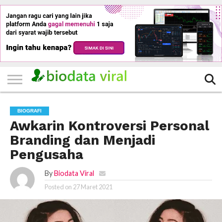
HOME
FILTER
KATEGORI
IKLAN
TERVIRAL
TRADING
KOMUNITAS
BERITA
BISNIS
LAINNYA
GRATIS
BIOGRAFI
Awkarin Kontroversi Personal
Branding dan Menjadi
Pengusaha
By
Biodata Viral
Posted on
27 Maret 2021