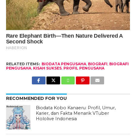
RELATED ITEMS:
BIODATA PENGUSAHA
,
BIOGRAFI
,
BIOGRAFI
PENGUSAHA
,
KISAH SUKSES
,
PROFIL PENGUSAHA
RECOMMENDED FOR YOU
Biodata Kobo Kanaeru: Profil, Umur,
Karier, dan Fakta Menarik VTuber
Hololive Indonesia