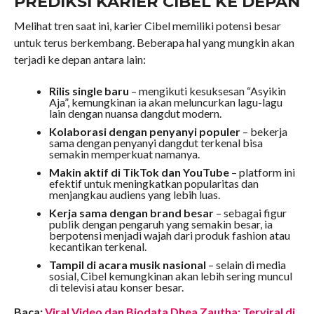
PREDIKSI KARIER CIBEL KE DEPAN
Melihat tren saat ini, karier Cibel memiliki potensi besar
untuk terus berkembang. Beberapa hal yang mungkin akan
terjadi ke depan antara lain:
Rilis single baru
– mengikuti kesuksesan “Asyikin
Aja”, kemungkinan ia akan meluncurkan lagu-lagu
lain dengan nuansa dangdut modern.
Kolaborasi dengan penyanyi populer
– bekerja
sama dengan penyanyi dangdut terkenal bisa
semakin memperkuat namanya.
Makin aktif di TikTok dan YouTube
– platform ini
efektif untuk meningkatkan popularitas dan
menjangkau audiens yang lebih luas.
Kerja sama dengan brand besar
– sebagai figur
publik dengan pengaruh yang semakin besar, ia
berpotensi menjadi wajah dari produk fashion atau
kecantikan terkenal.
Tampil di acara musik nasional
– selain di media
sosial, Cibel kemungkinan akan lebih sering muncul
di televisi atau konser besar.
Baca:
Viral Video dan Biodata Dhea Zautha: Terviral di