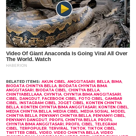
RELATED ITEMS:
AKUN CIBEL
,
ANGGITASARI
,
BELLA
,
BIMA
,
BIODATA CHINTYA BELLA
,
BIODATA CHYNTIA BIMA
ANGGITASARI
,
BIODATA CIBEL
,
CHINTYA BELLA
,
CHINTYABELLAAA
,
CHYNTIA
,
CHYNTIA BIMA ANGGITASARI
,
CIBEL
,
DANGDUT
,
FACEBOOK CIBEL
,
FOTO CIBEL
,
GAMBAR
CIBEL
,
INSTAGRAM CIBEL
,
JOGET CIBEL
,
KONTEN CHINTYA
BELLA
,
KONTEN CHYNTIA BIMA ANGGITASARI
,
KONTEN CIBEL
,
MEDIA CHINTYA BELLA
,
MEDIA CIBEL
,
MEDIA SOSIAL
,
MODEL
CHINTYA BELLA
,
PENYANYI CHINTYA BELLA
,
PENYANYI CIBEL
,
PENYANYI DANGDUT
,
PROFIL CHINTYA BELLA
,
PROFIL
CHYNTIA BIMA ANGGITASARI
,
PROFIL CIBEL
,
TELEGRAM
CIBEL
,
TERPOPULER
,
TERVIRAL
,
TIKTOK
,
TIKTOK CIBEL
,
TWITTER CIBEL
,
VIDEO
,
VIDEO CHINTYA BELLA
,
VIDEO