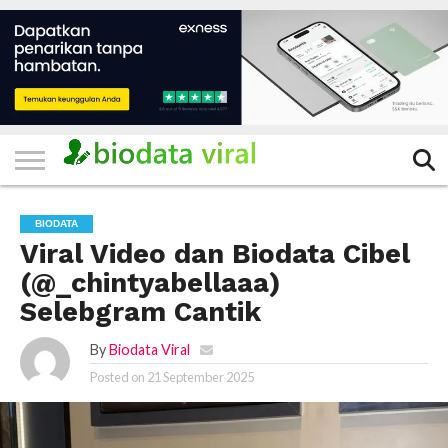
HOME
FILTER
KATEGORI
IKLAN
TERVIRAL
TRADING
KOMUNITAS
BERITA
BISNIS
LAINNYA
GRATIS
BIODATA
Viral Video dan Biodata Cibel
(@_chintyabellaaa)
Selebgram Cantik
By
Biodata Viral
Posted on
21 September 2025