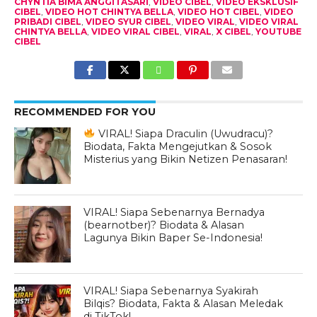
CHYNTIA BIMA ANGGITASARI
,
VIDEO CIBEL
,
VIDEO EKSKLUSIF
CIBEL
,
VIDEO HOT CHINTYA BELLA
,
VIDEO HOT CIBEL
,
VIDEO
PRIBADI CIBEL
,
VIDEO SYUR CIBEL
,
VIDEO VIRAL
,
VIDEO VIRAL
CHINTYA BELLA
,
VIDEO VIRAL CIBEL
,
VIRAL
,
X CIBEL
,
YOUTUBE
CIBEL
RECOMMENDED FOR YOU
VIRAL! Siapa Draculin (Uwudracu)?
Biodata, Fakta Mengejutkan & Sosok
Misterius yang Bikin Netizen Penasaran!
VIRAL! Siapa Sebenarnya Bernadya
(bearnotber)? Biodata & Alasan
Lagunya Bikin Baper Se-Indonesia!
VIRAL! Siapa Sebenarnya Syakirah
Bilqis? Biodata, Fakta & Alasan Meledak
di TikTok!